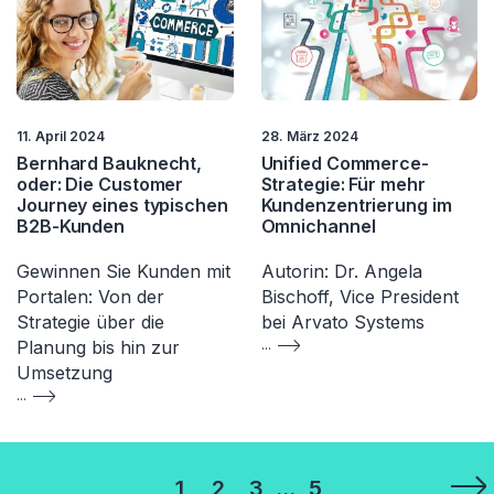
11. April 2024
28. März 2024
Bernhard Bauknecht,
Unified Commerce-
oder: Die Customer
Strategie: Für mehr
Journey eines typischen
Kundenzentrierung im
B2B-Kunden
Omnichannel
Gewinnen Sie Kunden mit
Autorin: Dr. Angela
Portalen: Von der
Bischoff, Vice President
Strategie über die
bei Arvato Systems
Planung bis hin zur
...
Umsetzung
...
Seitennummerierung
1
2
3
…
5