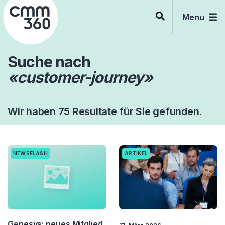
Skip
to
Menu
content
Suche nach
«customer-journey»
Wir haben 75 Resultate für Sie gefunden.
NEWSFLASH
ARTIKEL
Genesys: neues Mitglied