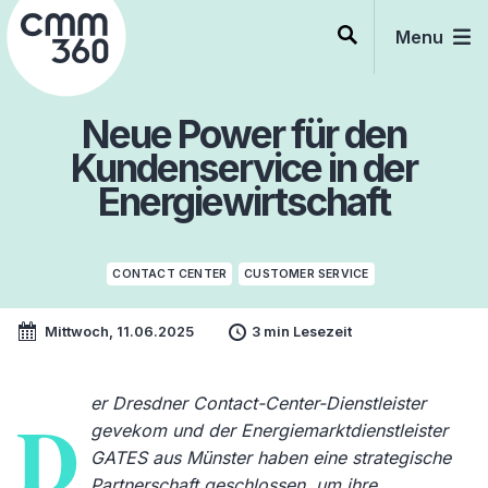
Skip
to
Menu
content
Neue Power für den
Kundenservice in der
Energiewirtschaft
CONTACT CENTER
CUSTOMER SERVICE
Mittwoch, 11.06.2025
3 min Lesezeit
er Dresdner Contact-Center-Dienstleister
D
gevekom und der Energiemarktdienstleister
GATES aus Münster haben eine strategische
Partnerschaft geschlossen, um ihre