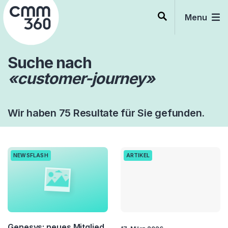
Skip
to
Menu
content
Suche nach
«customer-journey»
Wir haben 75 Resultate für Sie gefunden.
NEWSFLASH
ARTIKEL
Genesys: neues Mitglied