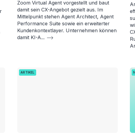
Zoom Virtual Agent vorgestellt und baut
Ar
damit sein CX-Angebot gezielt aus. Im
r
ef
Mittelpunkt stehen Agent Architect, Agent
su
Performance Suite sowie ein erweiterter
wi
Kundenkontextlayer. Unternehmen können
n
C
damit KI-A
...
Ru
An
ARTIKEL