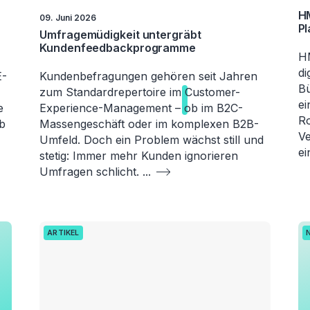
HM
09. Juni 2026
Pl
Umfragemüdigkeit untergräbt
Kundenfeedbackprogramme
HM
di
E-
Kundenbefragungen gehören seit Jahren
Bü
zum Standardrepertoire im
Customer-
ei
e
Experience
-Management – ob im B2C-
Ro
rb
Massengeschäft oder im komplexen B2B-
Ve
Umfeld. Doch ein Problem wächst still und
ei
stetig: Immer mehr Kunden ignorieren
Umfragen schlicht.
...
ARTIKEL