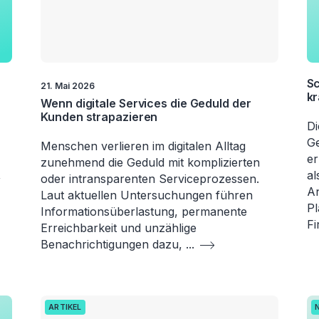
Sc
21. Mai 2026
kr
Wenn digitale Services die Geduld der
Kunden strapazieren
Di
Ge
Menschen verlieren im digitalen Alltag
er
zunehmend die Geduld mit komplizierten
,
al
oder intransparenten Serviceprozessen.
An
Laut aktuellen Untersuchungen führen
Pl
Informationsüberlastung, permanente
F
Erreichbarkeit und unzählige
Benachrichtigungen dazu,
...
ARTIKEL