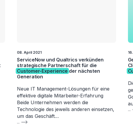
08. April 2021
16.
ServiceNow und Qualtrics verkünden
Ge
t
strategische Partnerschaft für die
Cl
Customer-Experience
der nächsten
C
Generation
Di
Neue IT Management-Lösungen für eine
ge
effektive digitale Mitarbeiter-Erfahrung
Go
Beide Unternehmen werden die
a
Technologie des jeweils anderen einsetzen,
...
um das Geschäft…
...