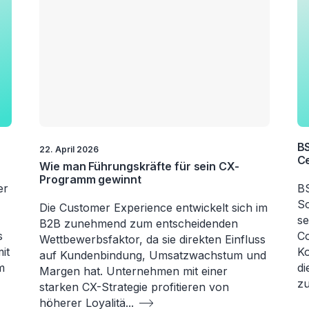
BS
22. April 2026
C
Wie man Führungskräfte für sein CX-
Programm gewinnt
er
BS
So
Die Customer Experience entwickelt sich im
se
B2B zunehmend zum entscheidenden
s
Co
Wettbewerbsfaktor, da sie direkten Einfluss
it
Ko
auf Kundenbindung, Umsatzwachstum und
m
di
Margen hat. Unternehmen mit einer
zu
starken CX-Strategie profitieren von
höherer Loyalitä
...