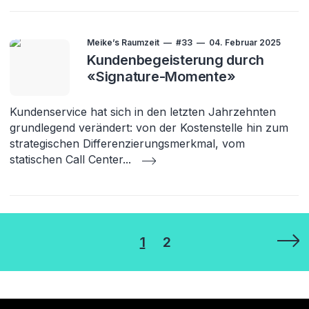
Meike’s Raumzeit
#33
04. Februar 2025
Kundenbegeisterung durch
«Signature-Momente»
Kundenservice hat sich in den letzten Jahrzehnten
grundlegend verändert: von der Kostenstelle hin zum
strategischen Differenzierungsmerkmal, vom
statischen Call Center
...
Seitennummerierung
1
2
der
Beiträge