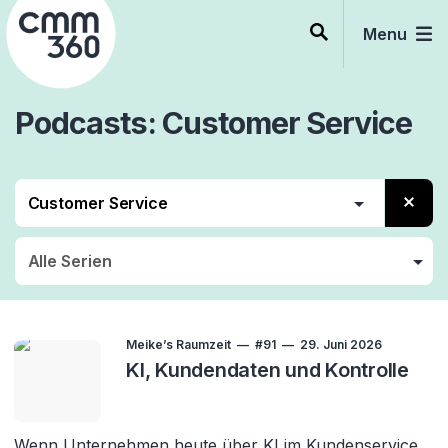
Skip
to
Menu
content
Podcasts
Customer Service
Kunde
CRM
Customer Service
CX
Meike’s Raumzeit
#91
29. Juni 2026
KI, Kundendaten und Kontrolle
Wenn Unternehmen heute über KI im Kundenservice