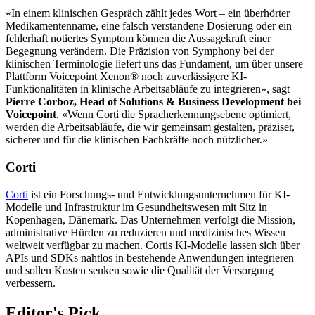
«In einem klinischen Gespräch zählt jedes Wort – ein überhörter
Medikamentenname, eine falsch verstandene Dosierung oder ein
fehlerhaft notiertes Symptom können die Aussagekraft einer
Begegnung verändern. Die Präzision von Symphony bei der
klinischen Terminologie liefert uns das Fundament, um über unsere
Plattform Voicepoint Xenon® noch zuverlässigere KI-
Funktionalitäten in klinische Arbeitsabläufe zu integrieren», sagt
Pierre Corboz, Head of Solutions & Business Development bei
Voicepoint
. «Wenn Corti die Spracherkennungsebene optimiert,
werden die Arbeitsabläufe, die wir gemeinsam gestalten, präziser,
sicherer und für die klinischen Fachkräfte noch nützlicher.»
Corti
Corti
ist ein Forschungs- und Entwicklungsunternehmen für KI-
Modelle und Infrastruktur im Gesundheitswesen mit Sitz in
Kopenhagen, Dänemark. Das Unternehmen verfolgt die Mission,
administrative Hürden zu reduzieren und medizinisches Wissen
weltweit verfügbar zu machen. Cortis KI-Modelle lassen sich über
APIs und SDKs nahtlos in bestehende Anwendungen integrieren
und sollen Kosten senken sowie die Qualität der Versorgung
verbessern.
Editor's Pick