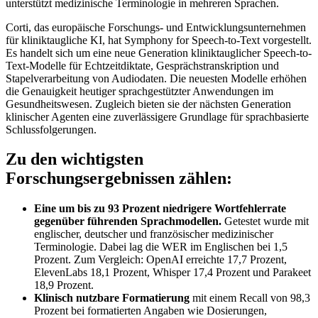
unterstützt medizinische Terminologie in mehreren Sprachen.
Corti, das europäische Forschungs- und Entwicklungsunternehmen
für kliniktaugliche KI, hat Symphony for Speech-to-Text vorgestellt.
Es handelt sich um eine neue Generation kliniktauglicher Speech-to-
Text-Modelle für Echtzeitdiktate, Gesprächstranskription und
Stapelverarbeitung von Audiodaten. Die neuesten Modelle erhöhen
die Genauigkeit heutiger sprachgestützter Anwendungen im
Gesundheitswesen. Zugleich bieten sie der nächsten Generation
klinischer Agenten eine zuverlässigere Grundlage für sprachbasierte
Schlussfolgerungen.
Zu den wichtigsten
Forschungsergebnissen zählen:
Eine um bis zu 93 Prozent niedrigere Wortfehlerrate
gegenüber führenden Sprachmodellen.
Getestet wurde mit
englischer, deutscher und französischer medizinischer
Terminologie. Dabei lag die WER im Englischen bei 1,5
Prozent. Zum Vergleich: OpenAI erreichte 17,7 Prozent,
ElevenLabs 18,1 Prozent, Whisper 17,4 Prozent und Parakeet
18,9 Prozent.
Klinisch nutzbare Formatierung
mit einem Recall von 98,3
Prozent bei formatierten Angaben wie Dosierungen,