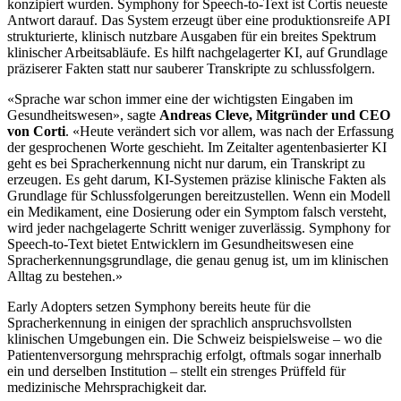
konzipiert wurden. Symphony for Speech-to-Text ist Cortis neueste
Antwort darauf. Das System erzeugt über eine produktionsreife API
strukturierte, klinisch nutzbare Ausgaben für ein breites Spektrum
klinischer Arbeitsabläufe. Es hilft nachgelagerter KI, auf Grundlage
präziserer Fakten statt nur sauberer Transkripte zu schlussfolgern.
«Sprache war schon immer eine der wichtigsten Eingaben im
Gesundheitswesen», sagte
Andreas Cleve, Mitgründer und CEO
von Corti
. «Heute verändert sich vor allem, was nach der Erfassung
der gesprochenen Worte geschieht. Im Zeitalter agentenbasierter KI
geht es bei Spracherkennung nicht nur darum, ein Transkript zu
erzeugen. Es geht darum, KI-Systemen präzise klinische Fakten als
Grundlage für Schlussfolgerungen bereitzustellen. Wenn ein Modell
ein Medikament, eine Dosierung oder ein Symptom falsch versteht,
wird jeder nachgelagerte Schritt weniger zuverlässig. Symphony for
Speech-to-Text bietet Entwicklern im Gesundheitswesen eine
Spracherkennungsgrundlage, die genau genug ist, um im klinischen
Alltag zu bestehen.»
Early Adopters setzen Symphony bereits heute für die
Spracherkennung in einigen der sprachlich anspruchsvollsten
klinischen Umgebungen ein. Die Schweiz beispielsweise – wo die
Patientenversorgung mehrsprachig erfolgt, oftmals sogar innerhalb
ein und derselben Institution – stellt ein strenges Prüffeld für
medizinische Mehrsprachigkeit dar.