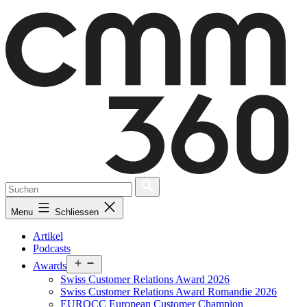
Skip
to
content
Menu
Schliessen
Artikel
Podcasts
Open
Awards
menu
Swiss Customer Relations Award 2026
Swiss Customer Relations Award Romandie 2026
EUROCC European Customer Champion