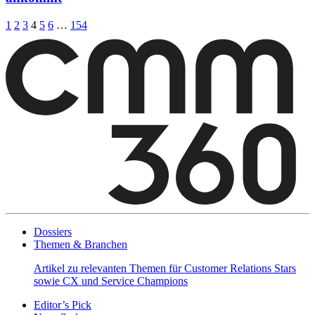
1
2
3
4
5
6
…
154
Seitennummerierung
der
Beiträge
Dossiers
Themen & Branchen
Artikel zu relevanten Themen für Customer Relations Stars
sowie CX und Service Champions
Editor’s Pick