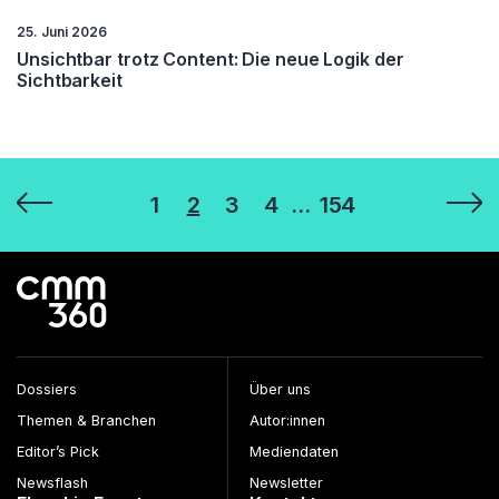
25. Juni 2026
Unsichtbar trotz Content: Die neue Logik der
Sichtbarkeit
Seitennummerierung
1
2
3
4
…
154
der
Beiträge
Dossiers
Über uns
Themen & Branchen
Autor:innen
Editor’s Pick
Mediendaten
Newsflash
Newsletter