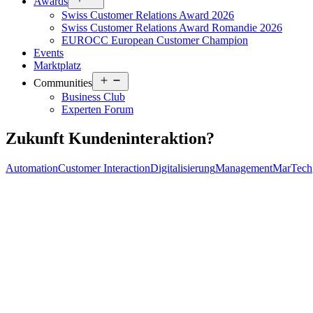
Awards
menu
Swiss Customer Relations Award 2026
Swiss Customer Relations Award Romandie 2026
EUROCC European Customer Champion
Events
Marktplatz
Open
Communities
menu
Business Club
Experten Forum
Zukunft Kundeninteraktion?
Automation
Customer Interaction
Digitalisierung
Management
MarTech