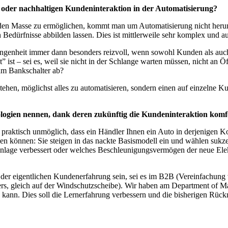
 oder nachhaltigen Kundeninteraktion in der Automatisierung?
nden Masse zu ermöglichen, kommt man um Automatisierung nicht heru
Bedürfnisse abbilden lassen. Dies ist mittlerweile sehr komplex und aut
genheit immer dann besonders reizvoll, wenn sowohl Kunden als auch 
 ist – sei es, weil sie nicht in der Schlange warten müssen, nicht an 
 am Bankschalter ab?
tehen, möglichst alles zu automatisieren, sondern einen auf einzelne K
ogien nennen, dank deren zukünftig die Kundeninteraktion komfor
 praktisch unmöglich, dass ein Händler Ihnen ein Auto in derjenigen Konf
llen können: Sie steigen in das nackte Basismodell ein und wählen sukze
enlage verbessert oder welches Beschleunigungsvermögen der neue Elek
 der eigentlichen Kundenerfahrung sein, sei es im B2B (Vereinfachun
rers, gleich auf der Windschutzscheibe). Wir haben am Department o
kann. Dies soll die Lernerfahrung verbessern und die bisherigen Rückm