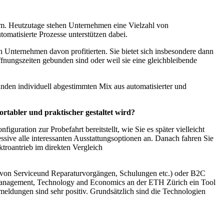
m. Heutzutage stehen Unternehmen eine Vielzahl von
omatisierte Prozesse unterstützen dabei.
Unternehmen davon profitierten. Sie bietet sich insbesondere dann
Öffnungszeiten gebunden sind oder weil sie eine gleichbleibende
unden individuell abgestimmten Mix aus automatisierter und
tabler und praktischer gestaltet wird?
iguration zur Probefahrt bereitstellt, wie Sie es später vielleicht
ssive alle interessanten Ausstattungsoptionen an. Danach fahren Sie
troantrieb im direkten Vergleich
g von Serviceund Reparaturvorgängen, Schulungen etc.) oder B2C
f Management, Technology and Economics an der ETH Zürich ein Tool
eldungen sind sehr positiv. Grundsätzlich sind die Technologien