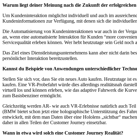
Warum liegt deiner Meinung nach die Zukunft der erfolgreichen
Um Kundeninteraktion möglichst individuell und auch im ausreiche
Kundeninformationen zur Verfügung, mit denen sich die individuellen 
Die Automatisierung von Kundeninteraktionen war auch in der Vergan
an, wenn eine automatisierte Interaktion für Kunden “more convenient”
Servicequalität erleben können. Wer hebt heutzutage sein Geld noch
Das Ziel eines Dienstleistungsunternehmens kann aber nicht darin bes
persönlicher Interaktion bereitzustellen.
Kannst du Beispiele von Anwendungen unterschiedlicher Technol
Stellen Sie sich vor, dass Sie ein neues Auto kaufen. Heutzutage ist es
kaufen. Eine VR-Probefahrt würde dies allerdings realitätsnah darste
virtuell los und können erleben, wie das adaptive Fahrwerk die Kurv
zum Basisbenziner ermöglicht.
Gleichzeitig werden AR- wie auch VR-Erlebnisse natürlich auch Teil
(BMW bietet schon jetzt eine holographische Unterstützung des Fah
entwickelt, mit dem man Daten über eine Hololens „sichtbar“ machen 
daher in allen Teilen der Customer Journey einsetzbar.
Wann in etwa wird solch eine Customer Journey Realität?