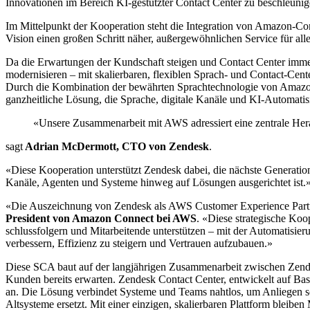
Innovationen im Bereich KI-gestützter Contact Center zu beschleun
Im Mittelpunkt der Kooperation steht die Integration von Amazon-C
Vision einen großen Schritt näher, außergewöhnlichen Service für all
Da die Erwartungen der Kundschaft steigen und Contact Center immer 
modernisieren
–
mit skalierbaren, flexiblen Sprach- und Contact-Cent
Durch die Kombination der bewährten Sprachtechnologie von Amaz
ganzheitliche Lösung, die Sprache, digitale Kanäle und KI-Automatis
«
Unsere Zusammenarbeit mit AWS adressiert eine zentrale Hera
sagt
Adrian McDermott, CTO von
Zendesk
.
«
Diese Kooperation unterstützt
Zendesk
dabei, die nächste Generation
Kanäle, Agenten und Systeme hinweg auf Lösungen ausgerichtet ist.
«
Die Auszeichnung von
Zendesk
als AWS Customer Experience Par
President
von Amazon Connect bei AWS
. «
Diese strategische Koo
schlussfolgern und Mitarbeitende unterstützen
–
mit der Automatisier
verbessern, Effizienz zu steigern und Vertrauen aufzubauen.»
Diese SCA baut auf der langjährigen Zusammenarbeit zwischen
Zend
Kunden bereits erwarten.
Zendesk
Contact Center, entwickelt auf Ba
an. Die Lösung verbindet Systeme und Teams nahtlos, um Anliegen schn
Altsysteme ersetzt. Mit einer einzigen, skalierbaren Plattform bleib