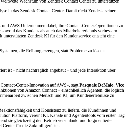
as weltweite Wachstum von
Zendesk
Contact Center zu unterstützen.
yse in das
Zendesk
Contact Center. Damit rückt
Zendesk
seiner
k
und AWS Unternehmen dabei, ihre Contact-Center-Operationen zu
sowohl das Kunden- als auch das Mitarbeitererlebnis verbessern.
ck
unterstützten
Zendesk
KI für den Kundenservice entsteht eine
Systemen, die Reibung erzeugen, statt Probleme zu lösen»
iert ist
–
nicht nachträglich angebaut
–
und jede Interaktion über
r Contact-Center-Innovation auf AWS», sagt
Pasquale
DeMaio
, Vice
I-Funktionen von Amazon Connect
–
einschließlich Agenten, die logisch
ammenarbeit zwischen Mensch und KI, um Kundenerlebnisse zu
eaktionsfähigkeit und Konsistenz zu liefern, die Kundinnen und
lution
Platform
, vereint KI, Kanäle und Agententools vom ersten Tag
nd sie gleichzeitig den Betrieb verschlankt und fragmentierte
 Center für die Zukunft gerüstet.