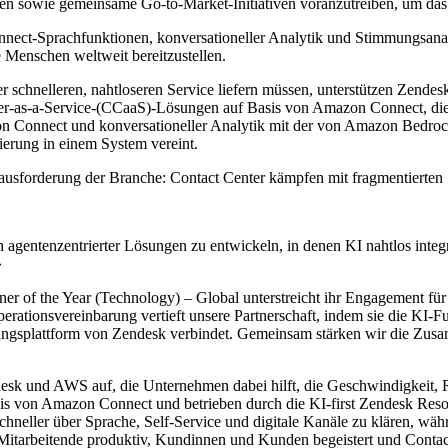
igen sowie gemeinsame Go-
to
-Market-Initiativen voranzutreiben, um d
onnect-Sprachfunktionen,
konversationeller
Analytik und Stimmungsanal
e Menschen weltweit bereitzustellen.
schnelleren, nahtloseren Service liefern müssen, unterstützen
Zendes
er-
as
-a-Service-(
CCaaS
)-Lösungen auf Basis von Amazon Connect, die 
on Connect und
konversationeller
Analytik mit der von Amazon
Bedro
ierung in einem System vereint.
usforderung der Branche: Contact Center kämpfen mit fragmentierten 
 agentenzentrierter Lösungen zu entwickeln, in denen KI nahtlos integr
»
tner
of
the
Year (Technology)
–
Global unterstreicht ihr Engagement fü
perationsvereinbarung vertieft unsere Partnerschaft, indem sie die K
ungsplattform von
Zendesk
verbindet. Gemeinsam stärken wir die Zus
esk
und AWS auf, die Unternehmen dabei hilft, die Geschwindigkeit, R
sis von Amazon Connect und betrieben durch die KI-
first
Zendesk
Reso
eller über Sprache, Self-Service und digitale Kanäle zu klären, währe
en Mitarbeitende produktiv, Kundinnen und Kunden begeistert und Contact