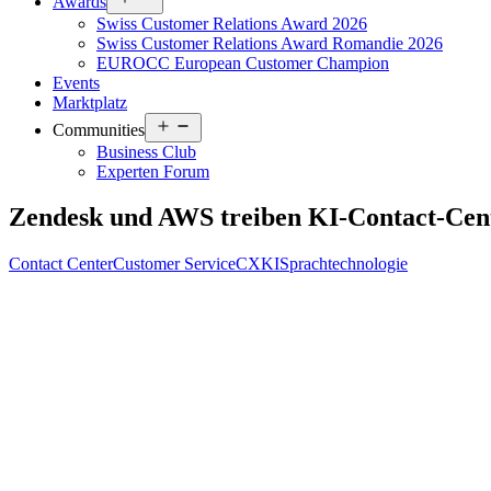
Awards
menu
Swiss Customer Relations Award 2026
Swiss Customer Relations Award Romandie 2026
EUROCC European Customer Champion
Events
Marktplatz
Open
Communities
menu
Business Club
Experten Forum
Zendesk und AWS treiben KI-Contact-Cen
Contact Center
Customer Service
CX
KI
Sprachtechnologie