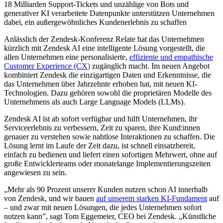
18 Milliarden Support-Tickets und unzählige von Bots und
generativer KI verarbeitete Datenpunkte unterstützen Unternehmen
dabei, ein außergewöhnliches Kundenerlebnis zu schaffen
Anlässlich der Zendesk-Konferenz Relate hat das Unternehmen
kürzlich mit Zendesk AI eine intelligente Lösung vorgestellt, die
allen Unternehmen eine personalisierte,
effiziente und empathische
Customer Experience (CX)
zugänglich macht. Im neuen Angebot
kombiniert Zendesk die einzigartigen Daten und Erkenntnisse, die
das Unternehmen über Jahrzehnte erhoben hat, mit neuen KI-
Technologien. Dazu gehören sowohl die proprietären Modelle des
Unternehmens als auch Large Language Models (LLMs).
Zendesk AI ist ab sofort verfügbar und hilft Unternehmen, ihr
Serviceerlebnis zu verbessern, Zeit zu sparen, ihre Kund:innen
genauer zu verstehen sowie nahtlose Interaktionen zu schaffen. Die
Lösung lernt im Laufe der Zeit dazu, ist schnell einsatzbereit,
einfach zu bedienen und liefert einen sofortigen Mehrwert, ohne auf
große Entwicklerteams oder monatelange Implementierungszeiten
angewiesen zu sein.
„Mehr als 90 Prozent unserer Kunden nutzen schon AI innerhalb
von Zendesk, und wir bauen
auf unserem starken KI-Fundament
auf
– und zwar mit neuen Lösungen, die jedes Unternehmen sofort
nutzen kann”, sagt Tom Eggemeier, CEO bei Zendesk. „Künstliche