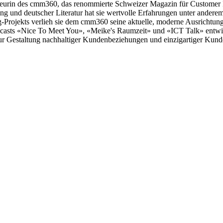
teurin des cmm360, das renommierte Schweizer Magazin für Customer Re
g und deutscher Literatur hat sie wertvolle Erfahrungen unter ande
ojekts verlieh sie dem cmm360 seine aktuelle, moderne Ausrichtung. 
Podcasts «Nice To Meet You», «Meike's Raumzeit» und «ICT Talk» entwic
zur Gestaltung nachhaltiger Kundenbeziehungen und einzigartiger Kund