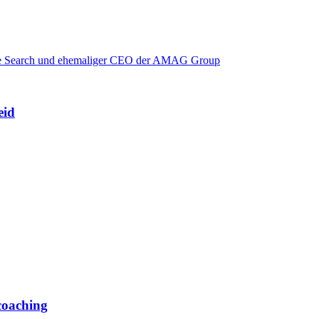
eid
coaching