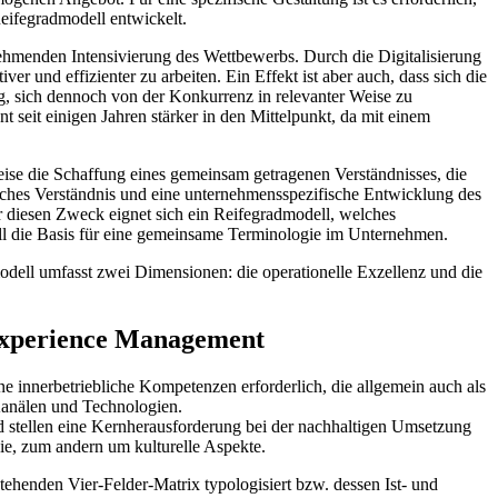
eifegradmodell entwickelt.
ehmenden Intensivierung des Wettbewerbs. Durch die Digitalisierung
er und effizienter zu arbeiten. Ein Effekt ist aber auch, dass sich die
, sich dennoch von der Konkurrenz in relevanter Weise zu
seit einigen Jahren stärker in den Mittelpunkt, da mit einem
eise die Schaffung eines gemeinsam getragenen Verständnisses, die
ches Verständnis und eine unternehmensspezifische Entwicklung des
r diesen Zweck eignet sich ein Reifegradmodell, welches
ell die Basis für eine gemeinsame Terminologie im Unternehmen.
ell umfasst zwei Dimensionen: die operationelle Exzellenz und die
Experience Management
 innerbetriebliche Kompetenzen erforderlich, die allgemein auch als
Kanälen und Technologien.
stellen eine Kernherausforderung bei der nachhaltigen Umsetzung
, zum andern um kulturelle Aspekte.
enden Vier-Felder-Matrix typologisiert bzw. dessen Ist- und