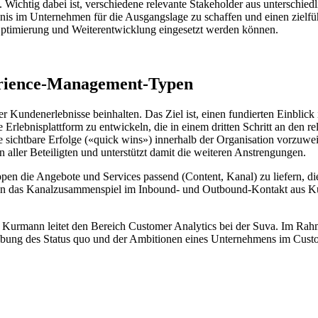
ichtig dabei ist, verschiedene relevante Stakeholder aus unterschied
nis im Unternehmen für die Ausgangslage zu schaffen und einen zielfüh
Optimierung und Weiterentwicklung eingesetzt werden können.
erience-Management-Typen
r Kundenerlebnisse beinhalten. Das Ziel ist, einen fundierten Einbli
 Erlebnisplattform zu entwickeln, die in einem dritten Schritt an den r
te sichtbare Erfolge («quick wins») innerhalb der Organisation vorzuwei
n aller Beteiligten und unterstützt damit die weiteren Anstrengungen.
ruppen die Angebote und Services passend (Content, Kanal) zu liefern, 
kann das Kanalzusammenspiel im Inbound- und Outbound-Kontakt aus K
an Kurmann leitet den Bereich Customer Analytics bei der Suva. Im Ra
hebung des Status quo und der Ambitionen eines Unternehmens im Cus