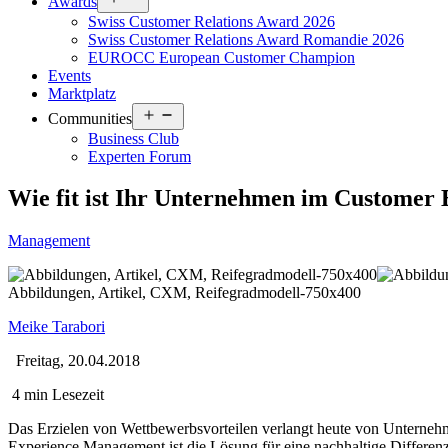
Awards
menu
Swiss Customer Relations Award 2026
Swiss Customer Relations Award Romandie 2026
EUROCC European Customer Champion
Events
Marktplatz
Open
Communities
menu
Business Club
Experten Forum
Wie fit ist Ihr Unternehmen im Custome
Management
Abbildungen, Artikel, CXM, Reifegradmodell-750x400
Meike Tarabori
Freitag, 20.04.2018
4 min Lesezeit
Das Erzielen von Wettbewerbsvorteilen verlangt heute von Unternehme
Experience Management ist die Lösung für eine nachhaltige Differen