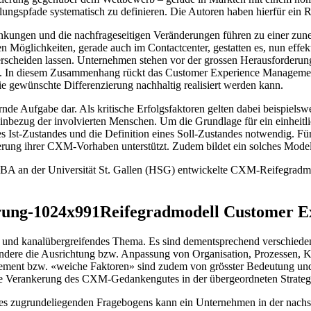
ngspfade systematisch zu definieren. Die Autoren haben hierfür ein R
änkungen und die nachfrageseitigen Veränderungen führen zu einer zun
 Möglichkeiten, gerade auch im Contactcenter, gestatten es, nun effektiv
scheiden lassen. Unternehmen stehen vor der grossen Herausforderung
en. In diesem Zusammenhang rückt das Customer Experience Management 
e gewünschte Differenzierung nachhaltig realisiert werden kann.
nde Aufgabe dar. Als kritische Erfolgsfaktoren gelten dabei beispielsw
bezug der involvierten Menschen. Um die Grundlage für ein einheitli
 Ist-Zustandes und die Definition eines Soll-Zustandes notwendig. Fü
sierung ihrer CXM-Vorhaben unterstützt. Zudem bildet ein solches Mod
A an der Universität St. Gallen (HSG) entwickelte CXM-Reifegradmod
Reifegradmodell Customer 
 und kanalübergreifendes Thema. Es sind dementsprechend verschiedene
ndere die Ausrichtung bzw. Anpassung von Organisation, Prozessen, 
ment bzw. «weiche Faktoren» sind zudem von grösster Bedeutung und 
 Verankerung des CXM-Gedankengutes in der übergeordneten Strategie
 zugrundeliegenden Fragebogens kann ein Unternehmen in der nachsteh