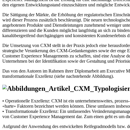
den eigenen Entwicklungsstand einzuschätzen und mögliche Entwicklu
Die Sättigung der Märkte, die Erhöhung der regulatorischen Einschr
wird dieser Prozess zusätzlich beschleunigt. Die neuen technologischen
angebotenen Produkte und Dienstleistungen zunehmend weniger unter
differenzieren und die Kunden möglichst langfristig an sich zu bind
kanalübergreifend durchgängigen und konsistenten Kundenerlebnis di
Die Umsetzung von CXM stellt in der Praxis jedoch eine herausforder
strategische Verankerung des CXM-Gedankengutes sowie der enge Ein
Customer Experience Managements zu schaffen, sind eine Analyse des
Unternehmen bei der Identifikation sowie der Gestaltung und Priori
Das von den Autoren im Rahmen ihrer Diplomarbeit am Executive MB
transformationale Exzellenz (siehe nachstehende Abbildung).
• Operationelle Exzellenz: CXM ist ein unternehmensweites, prozess-
«harte» Faktoren bezeichnet werden können. Diese umfassen insbeso
• Transformationale Exzellenz: Ein umfassendes Veränderungsmanage
von Customer Experience Management dar. Zum einen geht es um die
Aufgrund der Anwendung des entwickelten Reifegradmodells bzw. des