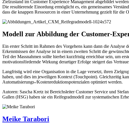
Zielzustand im Customer Experience Management abgebildet werden. W
Die resultierende Einordung ermöglicht es, ein gemeinsames Verständ
dass die knappen Ressourcen in einer Unternehmung gezielt für die 
Modell zur Abbildung der Customer-Exp
Ein erster Schritt im Rahmen des Vorgehens kann dann die Analyse de
Erkenntnissen der Analyse ist in einem zweiten Schritt die gewünschte
Teil der Massnahmen sollte hierbei kurzfristig erreichbar sein, um ers
motivationsfördernde Wirkung derartiger Erfolge steigert das Vertraue
Langfristig wird eine Organisation in die Lage versetzt, ihren Zielg
haben, und dies im jeweiligen Kontext (Touchpoint). Gleichzeitig 
Automatisierungs-/Kostenreduktionspotenzialen optimiert werden.
Autoren: Sascha Kretz ist Bereichsleiter Customer Service und Stef
Gallen (HSG) haben sie ein Reifegradmodell zur systematischen Er
Meike Tarabori