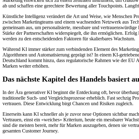
Marketing entwickelt sich zu einem zentralen Instrument, um Glaubw
ab und schaffen eine gerechtere Bewertung aller Touchpoints. Langfri
Künstliche Intelligenz verändert die Art und Weise, wie Menschen Pr
zwischen Marketingteams und einem wachsenden Netzwerk aus Technolo
gemeinsam aus, um personalisierte, messbare und vertrauenswürdige K
Stärke der Partnerschaften widerspiegelt, die ihn ermöglichen. Er
werden zu den entscheidenden Faktoren für skalierbares Wachstum.
Während KI immer stärker zum verbindenden Element des Marketings w
Algorithmen und Automatisierung geprägt ist? In einem KI-getriebene
Deutschland kommt hinzu, dass regulatorische Rahmen wie der EU AI 
Marken weiter erhöhen.
Das nächste Kapitel des Handels basiert a
In der Ära generativer KI beginnt die Entdeckung oft, bevor überhau
traditionelle Such- und Vergleichsprozesse erheblich. Fast sechzig P
vertrauen. Diese Entwicklung birgt Chancen und Risiken zugleich.
Einerseits kann KI schneller als je zuvor neue Optionen sichtbar mac
Vertrauen, einst ein «weiches» Kriterium, heute ein messbarer Wachst
sind die meisten bereit, mehr für Marken auszugeben, denen sie vertr
gesamten Customer Journey.