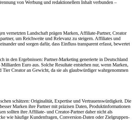
Trennung von Werbung und redaktionellem Inhalt verbunden –
gen vernetzten Landschaft prägen Marken, Affiliate-Partner, Creator
artner, um Reichweite und Relevanz zu steigern. Affiliates und
nander und sorgen dafür, dass Einfluss transparent erfasst, bewertet
ch in den Ergebnissen: Partner-Marketing generierte in Deutschland
Milliarden Euro aus. Solche Resultate entstehen nur, wenn Marken,
d Tier Creator an Gewicht, da sie als glaubwürdiger wahrgenommen
hen schätzen: Originalität, Expertise und Vertrauenswürdigkeit. Die
e besser Marken ihre Partner mit präzisen Daten, Produktinformationen
n sollten ihre Affiliate- und Creator-Partner daher nicht als
blicke wie häufige Kundenfragen, Conversion-Daten oder Zielgruppen-