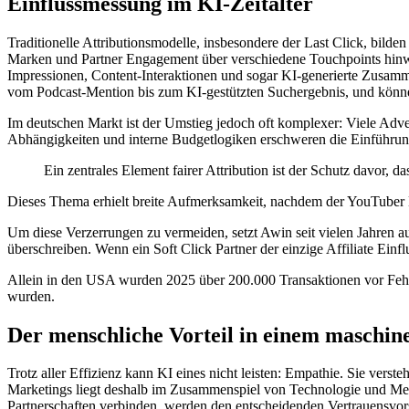
Einflussmessung im KI-Zeitalter
Traditionelle Attributionsmodelle, insbesondere der Last Click, bilde
Marken und Partner Engagement über verschiedene Touchpoints hinwe
Impressionen, Content-Interaktionen und sogar KI-generierte Zusamme
vom Podcast-Mention bis zum KI-gestützten Suchergebnis, und können 
Im deutschen Markt ist der Umstieg jedoch oft komplexer: Viele Advert
Abhängigkeiten und interne Budgetlogiken erschweren die Einführun
Ein zentrales Element fairer Attribution ist der Schutz davor, 
Dieses Thema erhielt breite Aufmerksamkeit, nachdem der YouTuber 
Um diese Verzerrungen zu vermeiden, setzt Awin seit vielen Jahren au
überschreiben. Wenn ein Soft Click Partner der einzige Affiliate Einfl
Allein in den USA wurden 2025 über 200.000 Transaktionen vor Fehl
wurden.
Der menschliche Vorteil in einem maschin
Trotz aller Effizienz kann KI eines nicht leisten: Empathie. Sie vers
Marketings liegt deshalb im Zusammenspiel von Technologie und Mens
Partnerschaften verbinden, werden den entscheidenden Vertrauensvorsp