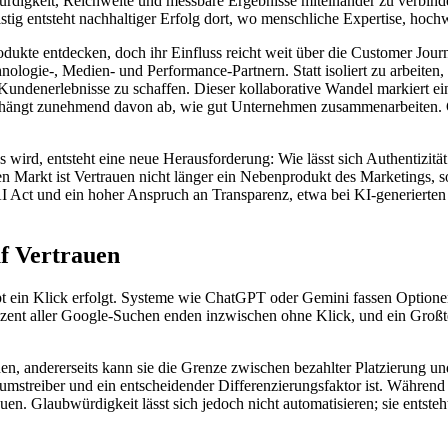
ürdigkeit, Reichweite und messbare Ergebnisse miteinander zu verbind
stig entsteht nachhaltiger Erfolg dort, wo menschliche Expertise, hoc
odukte entdecken, doch ihr Einfluss reicht weit über die Customer Jou
gie-, Medien- und Performance-Partnern. Statt isoliert zu arbeiten, 
undenerlebnisse zu schaffen. Dieser kollaborative Wandel markiert ei
folg hängt zunehmend davon ab, wie gut Unternehmen zusammenarbeiten
ird, entsteht eine neue Herausforderung: Wie lässt sich Authentizitä
n Markt ist Vertrauen nicht länger ein Nebenprodukt des Marketings, 
Act und ein hoher Anspruch an Transparenz, etwa bei KI-generierten I
uf Vertrauen
pt ein Klick erfolgt. Systeme wie ChatGPT oder Gemini fassen Optione
rozent aller Google-Suchen enden inzwischen ohne Klick, und ein Großte
hen, andererseits kann sie die Grenze zwischen bezahlter Platzierung 
umstreiber und ein entscheidender Differenzierungsfaktor ist. Während d
auen. Glaubwürdigkeit lässt sich jedoch nicht automatisieren; sie entst