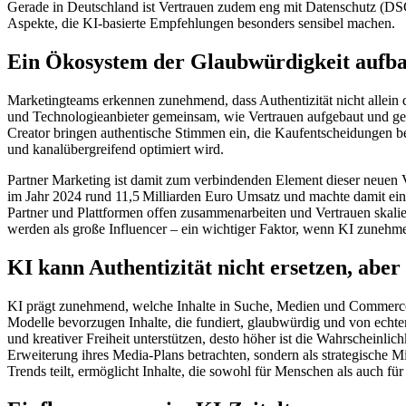
Gerade in Deutschland ist Vertrauen zudem eng mit Datenschutz (DS
Aspekte, die KI-basierte Empfehlungen besonders sensibel machen.
Ein Ökosystem der Glaubwürdigkeit aufb
Marketingteams erkennen zunehmend, dass Authentizität nicht allein d
und Technologieanbieter gemeinsam, wie Vertrauen aufgebaut und gem
Creator bringen authentische Stimmen ein, die Kaufentscheidungen bee
und kanalübergreifend optimiert wird.
Partner Marketing ist damit zum verbindenden Element dieser neuen V
im Jahr 2024 rund 11,5 Milliarden Euro Umsatz und machte damit ein
Partner und Plattformen offen zusammenarbeiten und Vertrauen skal
werden als große Influencer – ein wichtiger Faktor, wenn KI zunehme
KI kann Authentizität nicht ersetzen, aber
KI prägt zunehmend, welche Inhalte in Suche, Medien und Commerce s
Modelle bevorzugen Inhalte, die fundiert, glaubwürdig und von echten
und kreativer Freiheit unterstützen, desto höher ist die Wahrscheinlic
Erweiterung ihres Media-Plans betrachten, sondern als strategische 
Trends teilt, ermöglicht Inhalte, die sowohl für Menschen als auch fü