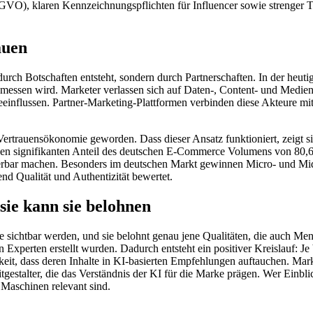
GVO), klaren Kennzeichnungspflichten für Influencer sowie strenger 
auen
urch Botschaften entsteht, sondern durch Partnerschaften. In der heuti
essen wird. Marketer verlassen sich auf Daten-, Content- und Medienp
influssen. Partner-Marketing-Plattformen verbinden diese Akteure mitei
ertrauensökonomie geworden. Dass dieser Ansatz funktioniert, zeigt si
en signifikanten Anteil des deutschen E-Commerce Volumens von 80,6 
ierbar machen. Besonders im deutschen Markt gewinnen Micro- und Mi
nd Qualität und Authentizität bewertet.
 sie kann sie belohnen
ichtbar werden, und sie belohnt genau jene Qualitäten, die auch Mensc
 Experten erstellt wurden. Dadurch entsteht ein positiver Kreislauf: J
hkeit, dass deren Inhalte in KI-basierten Empfehlungen auftauchen. Marke
Mitgestalter, die das Verständnis der KI für die Marke prägen. Wer Ein
r Maschinen relevant sind.