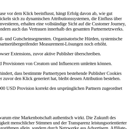
hase vor dem Klick beeinflusst, hängt Erfolg davon ab, wie gut
eln sich zu dynamischen Attributionssystemen, die Einfluss über
estieren, erhalten eine vollständige Sicht auf die Customer Journey,
sondern auch das Vertrauen innerhalb des gesamten Partnernetzwerks.
etail- und Gutscheinsegmenten. Organisatorische Hürden, systemische
 partnerübergreifender Measurement-Lösungen noch erhöht.
rowser Extensions, zuvor aktive Publisher überschreiben.
 Provisionen von Creatorn und Influencern umleiten können.
rhindert, dass bestimmte Partnertypen bestehende Publisher Cookies
r zuvor den Klick generiert hat, bleibt dessen Attribution bestehen.
00 USD Provision korrekt den ursprünglichen Partnern zugeordnet
er warum eine Markenbotschaft authentisch wirkt. Die Zukunft des
keit menschlicher Stimmen und der Transparenz leistungsorientierter
gorithmen allein, sondern durch Netzwerke aus Advertisern, Affiliate-