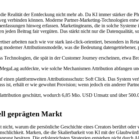
n die Realität der Entdeckung nicht mehr ab. Da KI immer stärker die P
g verbinden können. Moderne Partner-Marketing-Technologien entwick
nfassungen hinweg erfassen. Marketingteams, die in solche Systeme inv
jeden Beitrag fair vergüten. Das stärkt nicht nur die Datenqualität, 
iser arbeiten nach wie vor stark last-click-orientiert, besonders in R
g moderner Attributionsmodelle, was die Bedeutung datengetriebener,
dass Technologien, die spät in der Customer Journey erscheinen, etwa B
MegaLag aufdeckte, wie solche Mechanismen Attribution abfangen und
f einen plattformweiten Attributionsschutz: Soft Click. Das System ve
uss ist, erhält er wie gewohnt Provision; wenn jedoch ein anderer Partne
attribution geschützt, wodurch 6,85 Mio. USD Umsatz und über 500.0
ell geprägten Markt
teht nicht, warum die persönliche Geschichte eines Creators berührt od
chlichkeit. Marken, die die Skalierbarkeit von KI mit der Glaubwürdig
rung besitzen. Die erfolgreichsten Strategien entstehen nicht durch Al