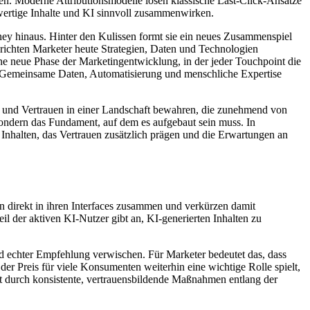
en. Moderne Attributionsmodelle lösen klassische Last-Click-Ansätze
hwertige Inhalte und KI sinnvoll zusammenwirken.
rney hinaus. Hinter den Kulissen formt sie ein neues Zusammenspiel
richten Marketer heute Strategien, Daten und Technologien
ne neue Phase der Marketingentwicklung, in der jeder Touchpoint die
. Gemeinsame Daten, Automatisierung und menschliche Expertise
t und Vertrauen in einer Landschaft bewahren, die zunehmend von
sondern das Fundament, auf dem es aufgebaut sein muss. In
nhalten, das Vertrauen zusätzlich prägen und die Erwartungen an
n direkt in ihren Interfaces zusammen und verkürzen damit
il der aktiven KI-Nutzer gibt an, KI-generierten Inhalten zu
und echter Empfehlung verwischen. Für Marketer bedeutet das, dass
er Preis für viele Konsumenten weiterhin eine wichtige Rolle spielt,
eht durch konsistente, vertrauensbildende Maßnahmen entlang der