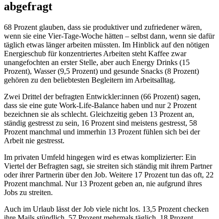
abgefragt
68 Prozent glauben, dass sie produktiver und zufriedener wären,
wenn sie eine Vier-Tage-Woche hätten – selbst dann, wenn sie dafür
täglich etwas länger arbeiten müssten. Im Hinblick auf den nötigen
Energieschub für konzentriertes Arbeiten steht Kaffee zwar
unangefochten an erster Stelle, aber auch Energy Drinks (15
Prozent), Wasser (9,5 Prozent) und gesunde Snacks (8 Prozent)
gehören zu den beliebtesten Begleitern im Arbeitsalltag.
Zwei Drittel der befragten Entwickler:innen (66 Prozent) sagen,
dass sie eine gute Work-Life-Balance haben und nur 2 Prozent
bezeichnen sie als schlecht. Gleichzeitig geben 13 Prozent an,
ständig gestresst zu sein, 16 Prozent sind meistens gestresst, 58
Prozent manchmal und immerhin 13 Prozent fühlen sich bei der
Arbeit nie gestresst.
Im privaten Umfeld hingegen wird es etwas komplizierter: Ein
Viertel der Befragten sagt, sie streiten sich ständig mit ihrem Partner
oder ihrer Partnerin über den Job. Weitere 17 Prozent tun das oft, 22
Prozent manchmal. Nur 13 Prozent geben an, nie aufgrund ihres
Jobs zu streiten.
Auch im Urlaub lässt der Job viele nicht los. 13,5 Prozent checken
ihre Mails stündlich, 57 Prozent mehrmals täglich, 18 Prozent