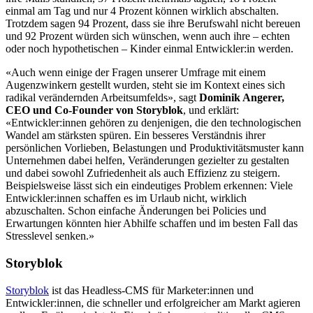
einmal am Tag und nur 4 Prozent können wirklich abschalten.
Trotzdem sagen 94 Prozent, dass sie ihre Berufswahl nicht bereuen
und 92 Prozent würden sich wünschen, wenn auch ihre – echten
oder noch hypothetischen – Kinder einmal Entwickler:in werden.
«Auch wenn einige der Fragen unserer Umfrage mit einem
Augenzwinkern gestellt wurden, steht sie im Kontext eines sich
radikal verändernden Arbeitsumfelds», sagt
Dominik Angerer,
CEO und Co-Founder von Storyblok
, und erklärt:
«Entwickler:innen gehören zu denjenigen, die den technologischen
Wandel am stärksten spüren. Ein besseres Verständnis ihrer
persönlichen Vorlieben, Belastungen und Produktivitätsmuster kann
Unternehmen dabei helfen, Veränderungen gezielter zu gestalten
und dabei sowohl Zufriedenheit als auch Effizienz zu steigern.
Beispielsweise lässt sich ein eindeutiges Problem erkennen: Viele
Entwickler:innen schaffen es im Urlaub nicht, wirklich
abzuschalten. Schon einfache Änderungen bei Policies und
Erwartungen könnten hier Abhilfe schaffen und im besten Fall das
Stresslevel senken.»
Storyblok
Storyblok
ist das Headless-CMS für Marketer:innen und
Entwickler:innen, die schneller und erfolgreicher am Markt agieren