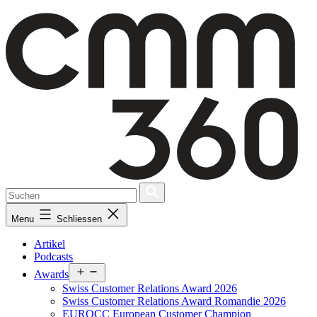
Skip
to
content
Menu
Schliessen
Artikel
Podcasts
Open
Awards
menu
Swiss Customer Relations Award 2026
Swiss Customer Relations Award Romandie 2026
EUROCC European Customer Champion