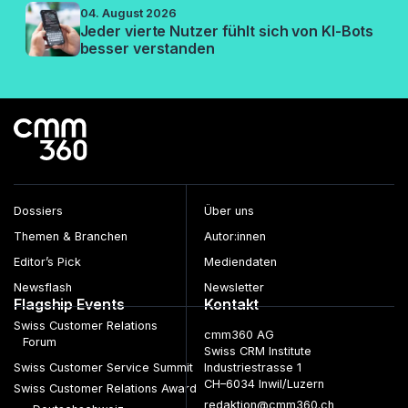
04. August 2026
Jeder vierte Nutzer fühlt sich von KI-Bots
besser verstanden
Dossiers
Über uns
Themen & Branchen
Autor:innen
Editor’s Pick
Mediendaten
Newsflash
Newsletter
Flagship Events
Kontakt
Swiss Customer Relations
cmm360 AG
Forum
Swiss CRM Institute
Swiss Customer Service Summit
Industriestrasse 1
CH–6034 Inwil/Luzern
Swiss Customer Relations Award
redaktion@cmm360.ch