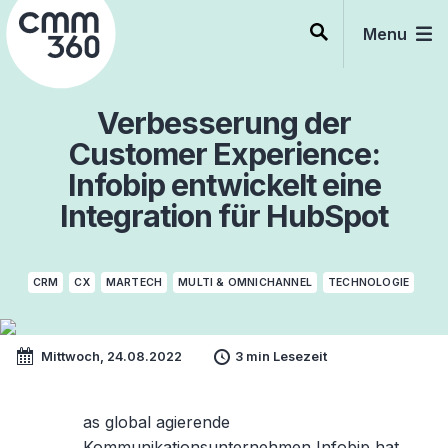
Skip
to
Menu
content
Verbesserung der
Customer Experience:
Infobip entwickelt eine
Integration für HubSpot
CRM
CX
MARTECH
MULTI & OMNICHANNEL
TECHNOLOGIE
Mittwoch, 24.08.2022
3 min Lesezeit
as global agierende
Kommunikationsunternehmen
Infobip
hat