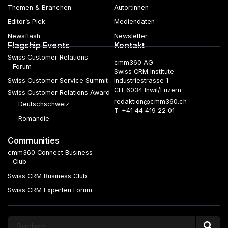
Themen & Branchen
Autor:innen
Editor’s Pick
Mediendaten
Newsflash
Newsletter
Flagship Events
Kontakt
Swiss Customer Relations
cmm360 AG
Forum
Swiss CRM Institute
Swiss Customer Service Summit
Industriestrasse 1
CH–6034 Inwil/Luzern
Swiss Customer Relations Award
redaktion@cmm360.ch
Deutschschweiz
T: +41 44 419 22 01
Romandie
Communities
cmm360 Connect Business
Club
Swiss CRM Business Club
Swiss CRM Experten Forum