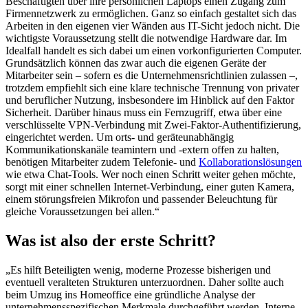
Beschäftigten über ihre persönlichen Laptops einen Zugang zum
Firmennetzwerk zu ermöglichen. Ganz so einfach gestaltet sich das
Arbeiten in den eigenen vier Wänden aus IT-Sicht jedoch nicht. Die
wichtigste Voraussetzung stellt die notwendige Hardware dar. Im
Idealfall handelt es sich dabei um einen vorkonfigurierten Computer.
Grundsätzlich können das zwar auch die eigenen Geräte der
Mitarbeiter sein – sofern es die Unternehmensrichtlinien zulassen –,
trotzdem empfiehlt sich eine klare technische Trennung von privater
und beruflicher Nutzung, insbesondere im Hinblick auf den Faktor
Sicherheit. Darüber hinaus muss ein Fernzugriff, etwa über eine
verschlüsselte VPN-Verbindung mit Zwei-Faktor-Authentifizierung,
eingerichtet werden. Um orts- und geräteunabhängig
Kommunikationskanäle teamintern und -extern offen zu halten,
benötigen Mitarbeiter zudem Telefonie- und
Kollaborationslösungen
wie etwa Chat-Tools. Wer noch einen Schritt weiter gehen möchte,
sorgt mit einer schnellen Internet-Verbindung, einer guten Kamera,
einem störungsfreien Mikrofon und passender Beleuchtung für
gleiche Voraussetzungen bei allen.“
Was ist also der erste Schritt?
„Es hilft Beteiligten wenig, moderne Prozesse bisherigen und
eventuell veralteten Strukturen unterzuordnen. Daher sollte auch
beim Umzug ins Homeoffice eine gründliche Analyse der
unternehmensspezifischen Merkmale durchgeführt werden. Interne