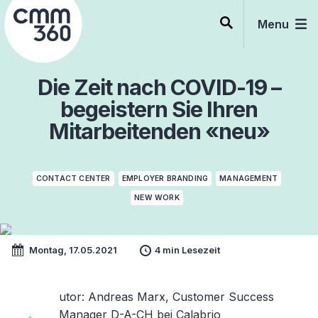
Skip
to
Menu
content
Die Zeit nach COVID-19 –
begeistern Sie Ihren
Mitarbeitenden «neu»
CONTACT CENTER
EMPLOYER BRANDING
MANAGEMENT
NEW WORK
Montag, 17.05.2021
4 min Lesezeit
utor
: Andreas Marx, Customer Success
Manager D-A-CH bei
Calabrio