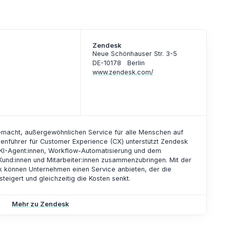
Zendesk
Neue Schönhauser Str. 3-5
DE-10178
Berlin
www.zendesk.com/
emacht, außergewöhnlichen Service für alle Menschen auf
henführer für Customer Experience (CX) unterstützt Zendesk
KI-Agent:innen, Workflow-Automatisierung und dem
Kund:innen und Mitarbeiter:innen zusammenzubringen. Mit der
k können Unternehmen einen Service anbieten, der die
eigert und gleichzeitig die Kosten senkt.
Mehr zu Zendesk