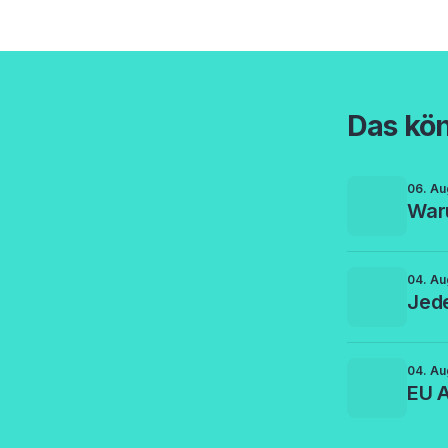
Das kön
06. Au
Waru
04. Au
Jede
04. Au
EU A