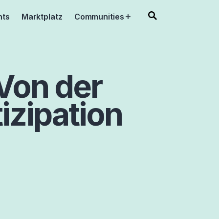
nts
Marktplatz
Communities
Open
menu
Von der
izipation