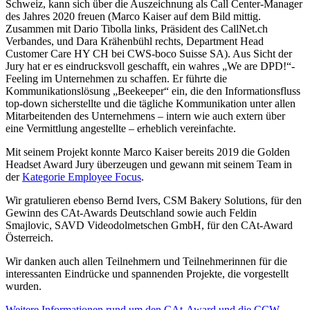
Schweiz, kann sich über die Auszeichnung als Call Center-Manager
des Jahres 2020 freuen (Marco Kaiser auf dem Bild mittig.
Zusammen mit Dario Tibolla links, Präsident des CallNet.ch
Verbandes, und Dara Krähenbühl rechts, Department Head
Customer Care HY CH bei CWS-boco Suisse SA). Aus Sicht der
Jury hat er es eindrucksvoll geschafft, ein wahres „We are DPD!“-
Feeling im Unternehmen zu schaffen. Er führte die
Kommunikationslösung „Beekeeper“ ein, die den Informationsfluss
top-down sicherstellte und die tägliche Kommunikation unter allen
Mitarbeitenden des Unternehmens – intern wie auch extern über
eine Vermittlung angestellte – erheblich vereinfachte.
Mit seinem Projekt konnte Marco Kaiser bereits 2019 die Golden
Headset Award Jury überzeugen und gewann mit seinem Team in
der
Kategorie Employee Focus
.
Wir gratulieren ebenso Bernd Ivers, CSM Bakery Solutions, für den
Gewinn des CAt-Awards Deutschland sowie auch Feldin
Smajlovic, SAVD Videodolmetschen GmbH, für den CAt-Award
Österreich.
Wir danken
auch allen Teilnehmern und Teilnehmerinnen für die
interessanten Eindrücke und spannenden Projekte, die vorgestellt
wurden.
Weitere Informationen rund um den CAt-Award und die CCW