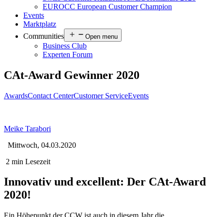
EUROCC European Customer Champion
Events
Marktplatz
Communities
Open menu
Business Club
Experten Forum
CAt-Award Gewinner 2020
Awards
Contact Center
Customer Service
Events
Meike Tarabori
Mittwoch, 04.03.2020
2 min Lesezeit
Innovativ und excellent: Der CAt-Award
2020!
Ein Höhepunkt der CCW ist auch in diesem Jahr die