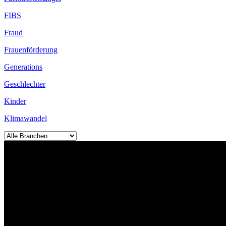
FIBS
Fraud
Frauenförderung
Generations
Geschlechter
Kinder
Klimawandel