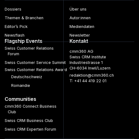
Dossiers
Über uns
Themen & Branchen
Autor:innen
Editor’s Pick
Mediendaten
Newsflash
Newsletter
Flagship Events
Kontakt
Swiss Customer Relations
cmm360 AG
Forum
Swiss CRM Institute
Swiss Customer Service Summit
Industriestrasse 1
CH–6034 Inwil/Luzern
Swiss Customer Relations Award
redaktion@cmm360.ch
Deutschschweiz
T: +41 44 419 22 01
Romandie
Communities
cmm360 Connect Business
Club
Swiss CRM Business Club
Swiss CRM Experten Forum