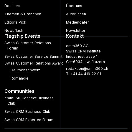
Dossiers
Über uns
Themen & Branchen
Autor:innen
Editor’s Pick
Mediendaten
Newsflash
Newsletter
Flagship Events
Kontakt
Swiss Customer Relations
cmm360 AG
Forum
Swiss CRM Institute
Swiss Customer Service Summit
Industriestrasse 1
CH–6034 Inwil/Luzern
Swiss Customer Relations Award
redaktion@cmm360.ch
Deutschschweiz
T: +41 44 419 22 01
Romandie
Communities
cmm360 Connect Business
Club
Swiss CRM Business Club
Swiss CRM Experten Forum