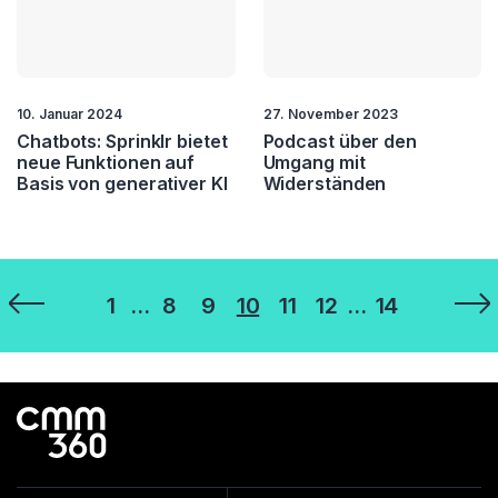
10. Januar 2024
27. November 2023
Chatbots: Sprinklr bietet
Podcast über den
neue Funktionen auf
Umgang mit
Basis von generativer KI
Widerständen
Seitennummerierung
1
…
8
9
10
11
12
…
14
der
Beiträge