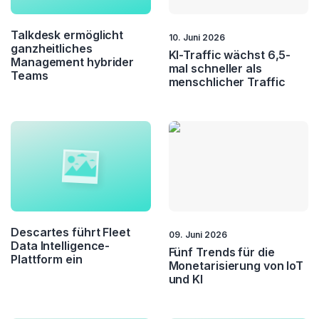
Datenschutz
DSGVO
Talkdesk ermöglicht
10. Juni 2026
ganzheitliches
KI-Traffic wächst 6,5-
Management hybrider
mal schneller als
Teams
menschlicher Traffic
Descartes führt Fleet
09. Juni 2026
Data Intelligence-
Fünf Trends für die
Plattform ein
Monetarisierung von IoT
und KI