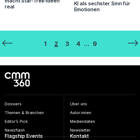
macht Star-Trek-Ideen
KI als sechster Sinn für
real
Emotionen
Seitennummerierung
1
2
3
4
…
9
der
Beiträge
Dossiers
Über uns
Themen & Branchen
Autor:innen
Editor’s Pick
Mediendaten
Newsflash
Newsletter
Flagship Events
Kontakt