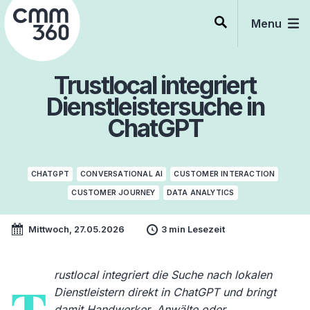
Skip
to
Menu
content
Trustlocal integriert
Dienstleistersuche in
ChatGPT
CHATGPT
CONVERSATIONAL AI
CUSTOMER INTERACTION
CUSTOMER JOURNEY
DATA ANALYTICS
Mittwoch, 27.05.2026
3 min Lesezeit
rustlocal integriert die Suche nach lokalen
Dienstleistern direkt in ChatGPT und bringt
damit Handwerker, Anwälte oder