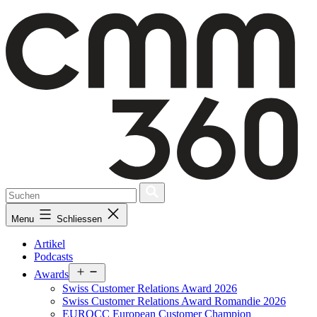
Skip
to
content
Menu
Schliessen
Artikel
Podcasts
Open
Awards
menu
Swiss Customer Relations Award 2026
Swiss Customer Relations Award Romandie 2026
EUROCC European Customer Champion