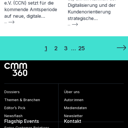
e.V. (CCN) setzt für die
Digitalisierung und der
kommende Amtsperiode
Kundenorientierung
auf neue, digitale…
strategische…
...
...
Seitennummerierung
1
2
3
…
25
der
Beiträge
Dossiers
Über uns
Themen & Branchen
Autor:innen
Editor’s Pick
Mediendaten
Newsflash
Newsletter
Flagship Events
Kontakt
Swiss Customer Relations