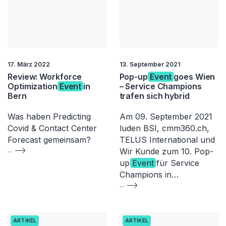
17. März 2022
13. September 2021
Review: Workforce
Pop-up
Event
goes Wien
Optimization
Event
in
– Service Champions
Bern
trafen sich hybrid
Was haben Predicting
Am 09. September 2021
Covid & Contact Center
luden BSI, cmm360.ch,
Forecast gemeinsam?
TELUS International und
...
Wir Kunde zum 10. Pop-
up
Event
für Service
Champions in…
...
ARTIKEL
ARTIKEL