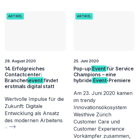
ARTIKEL
ARTIKEL
28. August 2020
25. Juni 2020
14. Erfolgreiches
Pop-up
Event
für Service
Contactcenter:
Champions – eine
Branchen
event
findet
hybride
Event
-Premiere
erstmals digital statt
Am 23. Juni 2020 kamen
Wertvolle Impulse für die
im trendy
Zukunft: Digitale
Innovationsökosystem
Entwicklung als Ansatz
Westhive Zürich
des modernen Arbeitens
Customer Care und
...
Customer Experience
Vorkämpfer zusammen,