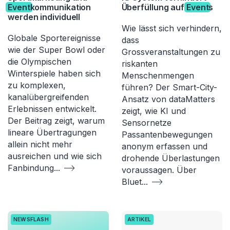
Event
kommunikation
Überfüllung auf
Event
s
werden individuell
Wie lässt sich verhindern,
Globale Sportereignisse
dass
wie der Super Bowl oder
Grossveranstaltungen zu
die Olympischen
riskanten
Winterspiele haben sich
Menschenmengen
zu komplexen,
führen? Der Smart-City-
kanalübergreifenden
Ansatz von dataMatters
Erlebnissen entwickelt.
zeigt, wie KI und
Der Beitrag zeigt, warum
Sensornetze
lineare Übertragungen
Passantenbewegungen
allein nicht mehr
anonym erfassen und
ausreichen und wie sich
drohende Überlastungen
Fanbindung
...
voraussagen. Über
Bluet
...
NEWSFLASH
ARTIKEL