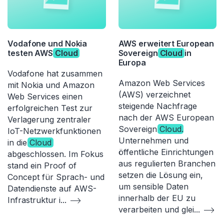
Vodafone und Nokia
AWS erweitert European
testen AWS
Cloud
Sovereign
Cloud
in
Europa
Vodafone hat zusammen
Amazon Web Services
mit Nokia und Amazon
(AWS) verzeichnet
Web Services einen
steigende Nachfrage
erfolgreichen Test zur
nach der AWS European
Verlagerung zentraler
Sovereign
Cloud
.
IoT-Netzwerkfunktionen
Unternehmen und
in die
Cloud
öffentliche Einrichtungen
abgeschlossen. Im Fokus
aus regulierten Branchen
stand ein Proof of
setzen die Lösung ein,
Concept für Sprach- und
um sensible Daten
Datendienste auf AWS-
innerhalb der EU zu
Infrastruktur i
...
verarbeiten und glei
...