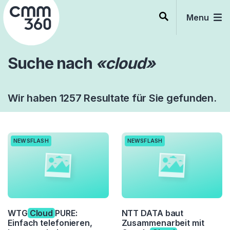
Skip
to
Menu
content
Suche nach
«cloud»
Wir haben 1257 Resultate für Sie gefunden.
NEWSFLASH
NEWSFLASH
WTG
Cloud
PURE:
NTT DATA baut
Einfach telefonieren,
Zusammenarbeit mit