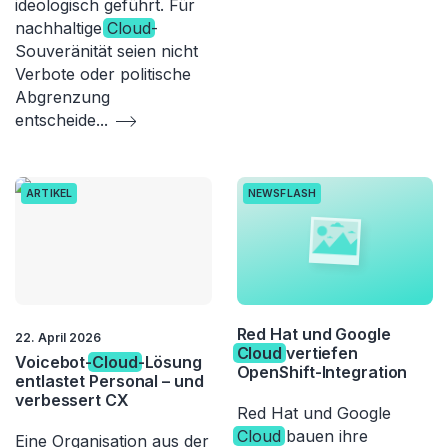
ideologisch geführt. Für
nachhaltige
Cloud
-
Souveränität seien nicht
Verbote oder politische
Abgrenzung
entscheide
...
ARTIKEL
NEWSFLASH
Red Hat und Google
22. April 2026
Cloud
vertiefen
Voicebot-
Cloud
-Lösung
OpenShift-Integration
entlastet Personal – und
verbessert CX
Red Hat und Google
Cloud
bauen ihre
Eine Organisation aus der