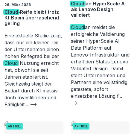
Cloud
ian HyperScale AI
26. März 2026
als Lenovo Design
Cloud
-Reife bleibt trotz
validiert
KI-Boom überraschend
gering
Cloud
ian meldet die
erfolgreiche Validierung
Eine aktuelle Studie zeigt,
seiner HyperScale AI
dass nur ein kleiner Teil
Data Platform auf
der Unternehmen einen
Lenovo-Infrastruktur und
hohen Reifegrad bei der
erhält den Status Lenovo
Cloud
-Nutzung erreicht
Validated Design. Damit
hat, obwohl sie seit
steht Unternehmen und
Jahren etabliert ist.
Partnern eine vollständig
Gleichzeitig steigt der
getestete, sofort
Bedarf durch KI massiv,
einsetzbare Lösung f
...
doch Investitionen und
Fähigkeit
...
ARTIKEL
ARTIKEL