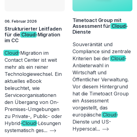
Timetoact Group mit
06. Februar 2026
Assessment für
Cloud
-
Strukturierter Leitfaden
Dienste
für die
Cloud
-Migration
im CC
Souveränität und
Compliance sind zentrale
Cloud
-Migration im
Kriterien bei der
Cloud
-
Contact Center ist weit
Anbieterwahl in
mehr als ein reiner
Wirtschaft und
Technologiewechsel. Ein
Öffentlicher Verwaltung.
aktuelles eBook
Vor diesem Hintergrund
beleuchtet, wie
hat die Timetoact Group
Serviceorganisationen
ein Assessment
den Übergang von On-
vorgestellt, das
Premises-Umgebungen
europäische
Cloud
-
zu Private-, Public- oder
Dienste und US-
Hybrid-
Cloud
-Lösungen
Hyperscal
...
systematisch ges
...