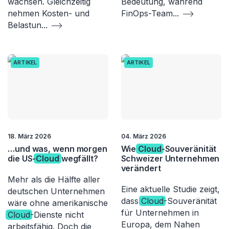
wachsen. Gleichzeitig
Bedeutung, während
nehmen Kosten- und
FinOps-Team
...
Belastun
...
ARTIKEL
ARTIKEL
18. März 2026
04. März 2026
…und was, wenn morgen
Wie
Cloud
-Souveränität
die US-
Cloud
wegfällt?
Schweizer Unternehmen
verändert
Mehr als die Hälfte aller
Eine aktuelle Studie zeigt,
deutschen Unternehmen
dass
Cloud
-Souveränität
wäre ohne amerikanische
für Unternehmen in
Cloud
-Dienste nicht
Europa, dem Nahen
arbeitsfähig. Doch die