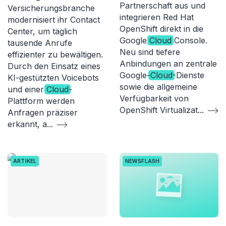
Partnerschaft aus und
Versicherungsbranche
integrieren Red Hat
modernisiert ihr Contact
OpenShift direkt in die
Center, um täglich
Google
Cloud
Console.
tausende Anrufe
Neu sind tiefere
effizienter zu bewältigen.
Anbindungen an zentrale
Durch den Einsatz eines
Google-
Cloud
-Dienste
KI-gestützten Voicebots
sowie die allgemeine
und einer
Cloud
-
Verfügbarkeit von
Plattform werden
OpenShift Virtualizat
...
Anfragen präziser
erkannt, a
...
ARTIKEL
NEWSFLASH