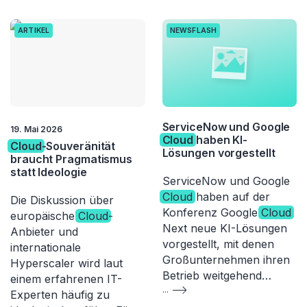
ARTIKEL
NEWSFLASH
ServiceNow und Google
19. Mai 2026
Cloud
haben KI-
Cloud
-Souveränität
Lösungen vorgestellt
braucht Pragmatismus
statt Ideologie
ServiceNow und Google
Cloud
haben auf der
Die Diskussion über
Konferenz Google
Cloud
europäische
Cloud
-
Next neue KI-Lösungen
Anbieter und
vorgestellt, mit denen
internationale
Großunternehmen ihren
Hyperscaler wird laut
Betrieb weitgehend…
einem erfahrenen IT-
...
Experten häufig zu