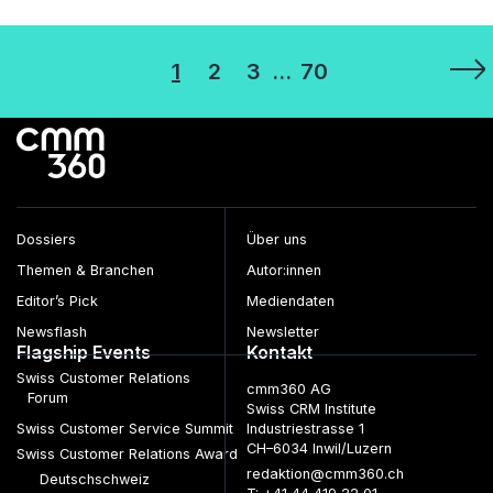
Seitennummerierung
1
2
3
…
70
der
Beiträge
Dossiers
Über uns
Themen & Branchen
Autor:innen
Editor’s Pick
Mediendaten
Newsflash
Newsletter
Flagship Events
Kontakt
Swiss Customer Relations
cmm360 AG
Forum
Swiss CRM Institute
Swiss Customer Service Summit
Industriestrasse 1
CH–6034 Inwil/Luzern
Swiss Customer Relations Award
redaktion@cmm360.ch
Deutschschweiz