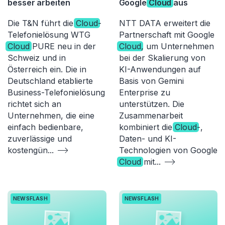
besser arbeiten
Google
Cloud
aus
Die T&N führt die
Cloud
-
NTT DATA erweitert die
Telefonielösung WTG
Partnerschaft mit Google
Cloud
PURE neu in der
Cloud
, um Unternehmen
Schweiz und in
bei der Skalierung von
Österreich ein. Die in
KI-Anwendungen auf
Deutschland etablierte
Basis von Gemini
Business-Telefonielösung
Enterprise zu
richtet sich an
unterstützen. Die
Unternehmen, die eine
Zusammenarbeit
einfach bedienbare,
kombiniert die
Cloud
-,
zuverlässige und
Daten- und KI-
kostengün
...
Technologien von Google
Cloud
mit
...
NEWSFLASH
NEWSFLASH