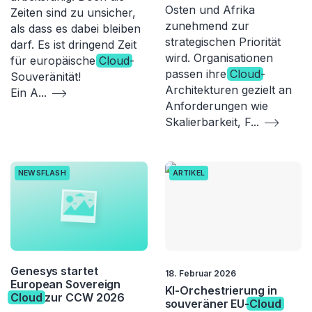
Osten und Afrika
Zeiten sind zu unsicher,
zunehmend zur
als dass es dabei bleiben
strategischen Priorität
darf. Es ist dringend Zeit
wird. Organisationen
für europäische
Cloud
-
passen ihre
Cloud
-
Souveränität!
Architekturen gezielt an
Ein A
...
Anforderungen wie
Skalierbarkeit, F
...
NEWSFLASH
ARTIKEL
Genesys startet
18. Februar 2026
European Sovereign
KI-Orchestrierung in
Cloud
zur CCW 2026
souveräner EU-
Cloud