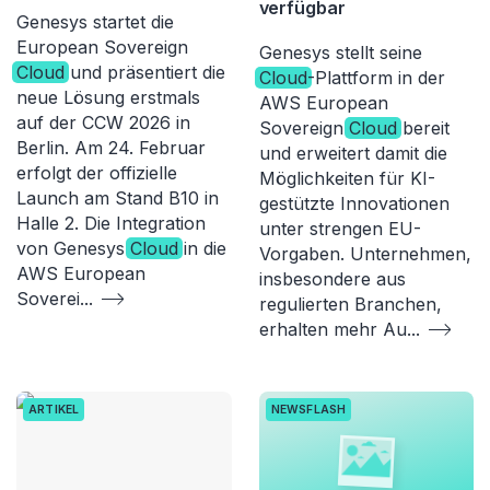
verfügbar
Genesys startet die
European Sovereign
Genesys stellt seine
Cloud
und präsentiert die
Cloud
-Plattform in der
neue Lösung erstmals
AWS European
auf der CCW 2026 in
Sovereign
Cloud
bereit
Berlin. Am 24. Februar
und erweitert damit die
erfolgt der offizielle
Möglichkeiten für KI-
Launch am Stand B10 in
gestützte Innovationen
Halle 2. Die Integration
unter strengen EU-
von Genesys
Cloud
in die
Vorgaben. Unternehmen,
AWS European
insbesondere aus
Soverei
...
regulierten Branchen,
erhalten mehr Au
...
ARTIKEL
NEWSFLASH