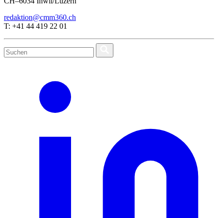
CH–6034 Inwil/Luzern
redaktion@cmm360.ch
T: +41 44 419 22 01