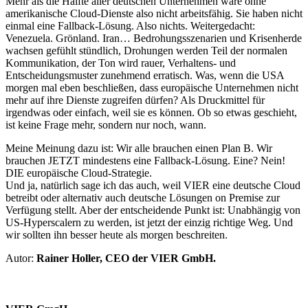
Mehr als die Hälfte aller deutschen Unternehmen wäre ohne
amerikanische Cloud-Dienste also nicht arbeitsfähig. Sie haben nicht
einmal eine Fallback-Lösung. Also nichts. Weitergedacht:
Venezuela. Grönland. Iran… Bedrohungsszenarien und Krisenherde
wachsen gefühlt stündlich, Drohungen werden Teil der normalen
Kommunikation, der Ton wird rauer, Verhaltens- und
Entscheidungsmuster zunehmend erratisch. Was, wenn die USA
morgen mal eben beschließen, dass europäische Unternehmen nicht
mehr auf ihre Dienste zugreifen dürfen? Als Druckmittel für
irgendwas oder einfach, weil sie es können. Ob so etwas geschieht,
ist keine Frage mehr, sondern nur noch, wann.
Meine Meinung dazu ist: Wir alle brauchen einen Plan B. Wir
brauchen JETZT mindestens eine Fallback-Lösung. Eine? Nein!
DIE europäische Cloud-Strategie.
Und ja, natürlich sage ich das auch, weil VIER eine deutsche Cloud
betreibt oder alternativ auch deutsche Lösungen on Premise zur
Verfügung stellt. Aber der entscheidende Punkt ist: Unabhängig von
US-Hyperscalern zu werden, ist jetzt der einzig richtige Weg. Und
wir sollten ihn besser heute als morgen beschreiten.
Autor:
Rainer Holler, CEO der VIER GmbH.