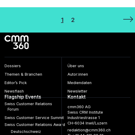
Seitennummerierung
1
2
der
Beiträge
Dossiers
Über uns
Themen & Branchen
Autor:innen
Editor’s Pick
Mediendaten
Newsflash
Newsletter
Flagship Events
Kontakt
Swiss Customer Relations
cmm360 AG
Forum
Swiss CRM Institute
Swiss Customer Service Summit
Industriestrasse 1
CH–6034 Inwil/Luzern
Swiss Customer Relations Award
redaktion@cmm360.ch
Deutschschweiz