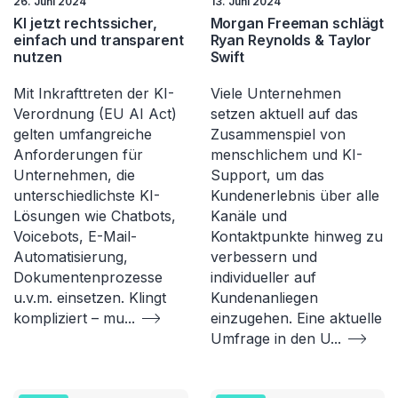
26. Juni 2024
13. Juni 2024
KI jetzt rechtssicher,
Morgan Freeman schlägt
einfach und transparent
Ryan Reynolds & Taylor
nutzen
Swift
Mit Inkrafttreten der KI-
Viele Unternehmen
Verordnung (EU AI Act)
setzen aktuell auf das
gelten umfangreiche
Zusammenspiel von
Anforderungen für
menschlichem und KI-
Unternehmen, die
Support, um das
unterschiedlichste KI-
Kundenerlebnis über alle
Lösungen wie Chatbots,
Kanäle und
Voicebots, E-Mail-
Kontaktpunkte hinweg zu
Automatisierung,
verbessern und
Dokumentenprozesse
individueller auf
u.v.m. einsetzen. Klingt
Kundenanliegen
kompliziert – mu
...
einzugehen. Eine aktuelle
Umfrage in den U
...