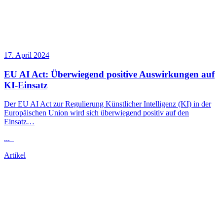
17. April 2024
EU AI Act: Überwiegend positive Auswirkungen auf
KI-Einsatz
Der EU AI Act zur Regulierung Künstlicher Intelligenz (KI) in der
Europäischen Union wird sich überwiegend positiv auf den
Einsatz…
...
Artikel