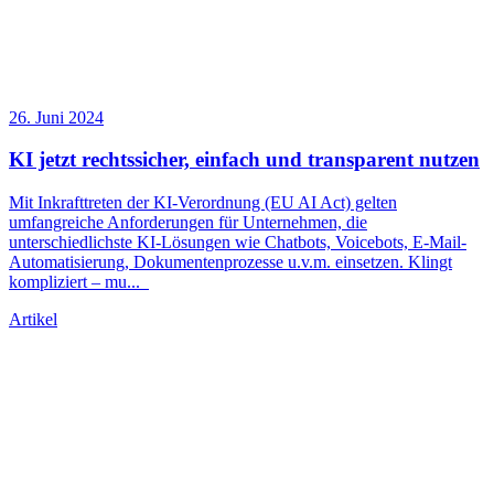
26. Juni 2024
KI jetzt rechtssicher, einfach und transparent nutzen
Mit Inkrafttreten der KI-Verordnung (EU AI Act) gelten
umfangreiche Anforderungen für Unternehmen, die
unterschiedlichste KI-Lösungen wie Chatbots, Voicebots, E-Mail-
Automatisierung, Dokumentenprozesse u.v.m. einsetzen. Klingt
kompliziert – mu
...
Artikel