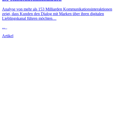
Analyse von mehr als 153 Milliarden Kommunikationsinteraktionen
zeigt, dass Kunden den Dialog mit Marken über ihren digitalen
Lieblingskanal führen möchten…
...
Artikel