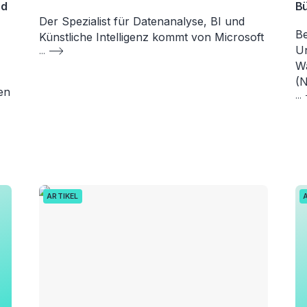
nd
B
Der Spezialist für Datenanalyse, BI und
Be
Künstliche Intelligenz kommt von Microsoft
Un
...
W
(
en
...
ARTIKEL