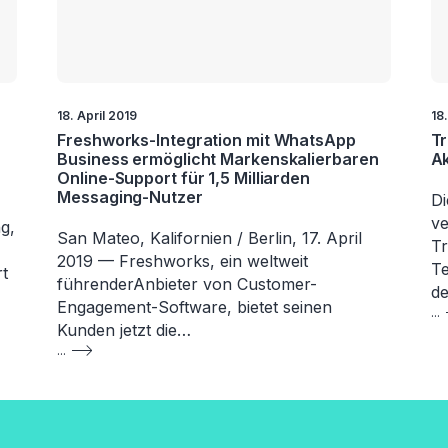
18. April 2019
18.
Freshworks-Integration mit WhatsApp
T
Business ermöglicht Markenskalierbaren
Ak
Online-Support für 1,5 Milliarden
Messaging-Nutzer
D
ve
g,
San Mateo, Kalifornien / Berlin, 17. April
T
2019 — Freshworks, ein weltweit
Te
rt
führenderAnbieter von Customer-
d
Engagement-Software, bietet seinen
...
Kunden jetzt die…
...