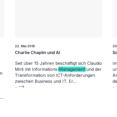
22. Mai 2019
20
Charlie Chaplin und AI
Sc
Seit über 15 Jahren beschäftigt sich Claudio
Im
Mirti mit Informations-
Management
und der
un
im
Transformation von ICT-Anforderungen
An
zwischen Business und IT. Er…
d
...
...
e…