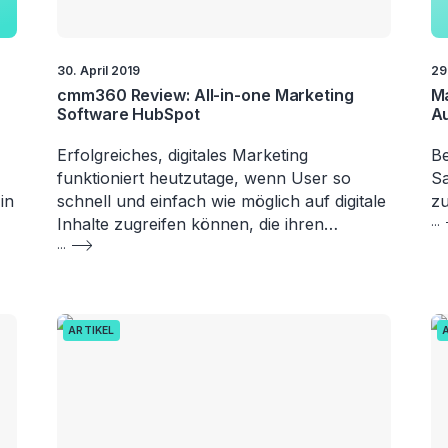
30. April 2019
29
cmm360 Review: All-in-one Marketing
Ma
Software HubSpot
Au
Erfolgreiches, digitales Marketing
Be
funktioniert heutzutage, wenn User so
Sa
in
schnell und einfach wie möglich auf digitale
zu
Inhalte zugreifen können, die ihren…
...
...
ARTIKEL