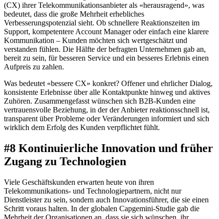
(CX) ihrer Telekommunikationsanbieter als «herausragend», was
bedeutet, dass die große Mehrheit erhebliches
Verbesserungspotenzial sieht. Ob schnellere Reaktionszeiten im
Support, kompetentere Account Manager oder einfach eine klarere
Kommunikation – Kunden möchten sich wertgeschätzt und
verstanden fühlen. Die Hälfte der befragten Unternehmen gab an,
bereit zu sein, für besseren Service und ein besseres Erlebnis einen
Aufpreis zu zahlen.
Was bedeutet «bessere CX» konkret? Offener und ehrlicher Dialog,
konsistente Erlebnisse über alle Kontaktpunkte hinweg und aktives
Zuhören. Zusammengefasst wünschen sich B2B-Kunden eine
vertrauensvolle Beziehung, in der der Anbieter reaktionsschnell ist,
transparent über Probleme oder Veränderungen informiert und sich
wirklich dem Erfolg des Kunden verpflichtet fühlt.
#8 Kontinuierliche Innovation und früher
Zugang zu Technologien
Viele Geschäftskunden erwarten heute von ihren
Telekommunikations- und Technologiepartnern, nicht nur
Dienstleister zu sein, sondern auch Innovationsführer, die sie einen
Schritt voraus halten. In der globalen Capgemini-Studie gab die
Mehrheit der Organisationen an, dass sie sich wünschen, ihr