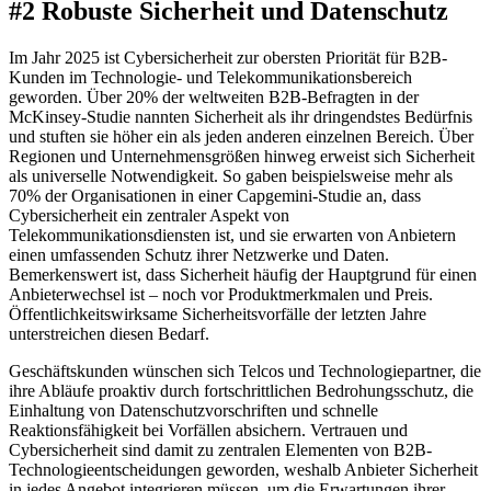
#2 Robuste Sicherheit und Datenschutz
Im Jahr 2025 ist Cybersicherheit zur obersten Priorität für B2B-
Kunden im Technologie- und Telekommunikationsbereich
geworden. Über 20% der weltweiten B2B-Befragten in der
McKinsey-Studie nannten Sicherheit als ihr dringendstes Bedürfnis
und stuften sie höher ein als jeden anderen einzelnen Bereich. Über
Regionen und Unternehmensgrößen hinweg erweist sich Sicherheit
als universelle Notwendigkeit. So gaben beispielsweise mehr als
70% der Organisationen in einer Capgemini-Studie an, dass
Cybersicherheit ein zentraler Aspekt von
Telekommunikationsdiensten ist, und sie erwarten von Anbietern
einen umfassenden Schutz ihrer Netzwerke und Daten.
Bemerkenswert ist, dass Sicherheit häufig der Hauptgrund für einen
Anbieterwechsel ist – noch vor Produktmerkmalen und Preis.
Öffentlichkeitswirksame Sicherheitsvorfälle der letzten Jahre
unterstreichen diesen Bedarf.
Geschäftskunden wünschen sich Telcos und Technologiepartner, die
ihre Abläufe proaktiv durch fortschrittlichen Bedrohungsschutz, die
Einhaltung von Datenschutzvorschriften und schnelle
Reaktionsfähigkeit bei Vorfällen absichern. Vertrauen und
Cybersicherheit sind damit zu zentralen Elementen von B2B-
Technologieentscheidungen geworden, weshalb Anbieter Sicherheit
in jedes Angebot integrieren müssen, um die Erwartungen ihrer