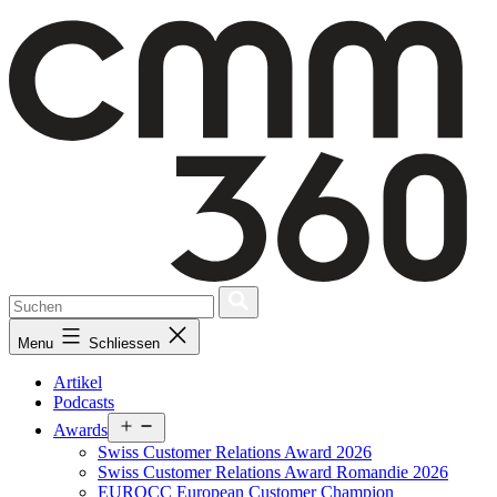
Skip
to
content
Menu
Schliessen
Artikel
Podcasts
Open
Awards
menu
Swiss Customer Relations Award 2026
Swiss Customer Relations Award Romandie 2026
EUROCC European Customer Champion