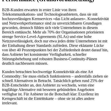
B2B-Kunden erwarten in erster Linie von ihren
Telekommunikations- und Technologieanbietern, dass sie mit
hochzuverlässigen Kernservices «das Licht anlassen». Konnektivität
und Netzwerkperformance sind zu unverzichtbaren Grundlagen
geworden, dennoch fühlen sich viele Unternehmen in diesem
Bereich enttäuscht. Mehr als 70% der Organisationen priorisieren
strenge Service-Level-Agreements (SLAs) und eine hohe
Netzzuverlässigkeit, doch nur etwa jedes dritte Unternehmen ist mit
der Einhaltung dieser Standards zufrieden. Diese eklatante Lücke
von über 40 Prozentpunkten bei der Zufriedenheit deutet darauf hin,
dass Anbieter bei konsistenter Verfügbarkeit, schneller
Störungsbehebung und robusten Business-Continuity-Plänen
deutlich nachbessern müssen.
Kunden betrachten hochwertige Konnektivität als eine Art
Commodity: Sie muss einfach funktionieren – andernfalls ziehen sie
schnell Alternativen in Betracht. Tatsächlich geben rund 25% der
B2B-Entscheider an, den Anbieter zu wechseln, wenn eine
tragfähige Alternative mit besseren gebündelten Angeboten
verfügbar ist. Für Anbieter ist die Botschaft klar: Exzellenz im
Kerngeschäft ist die Eintrittskarte – ohne sie ist alles andere
irrelevant.