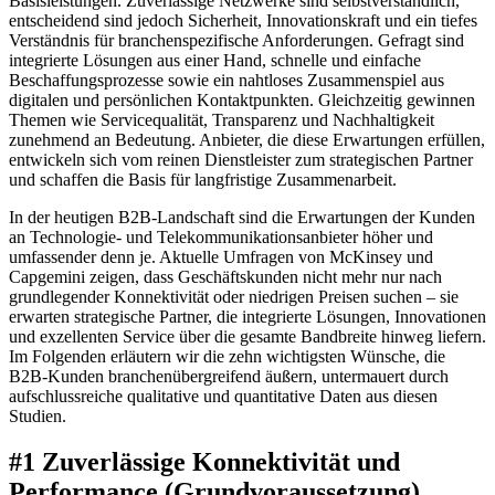
Basisleistungen. Zuverlässige Netzwerke sind selbstverständlich,
entscheidend sind jedoch Sicherheit, Innovationskraft und ein tiefes
Verständnis für branchenspezifische Anforderungen. Gefragt sind
integrierte Lösungen aus einer Hand, schnelle und einfache
Beschaffungsprozesse sowie ein nahtloses Zusammenspiel aus
digitalen und persönlichen Kontaktpunkten. Gleichzeitig gewinnen
Themen wie Servicequalität, Transparenz und Nachhaltigkeit
zunehmend an Bedeutung. Anbieter, die diese Erwartungen erfüllen,
entwickeln sich vom reinen Dienstleister zum strategischen Partner
und schaffen die Basis für langfristige Zusammenarbeit.
In der heutigen B2B-Landschaft sind die Erwartungen der Kunden
an Technologie- und Telekommunikationsanbieter höher und
umfassender denn je. Aktuelle Umfragen von McKinsey und
Capgemini zeigen, dass Geschäftskunden nicht mehr nur nach
grundlegender Konnektivität oder niedrigen Preisen suchen – sie
erwarten strategische Partner, die integrierte Lösungen, Innovationen
und exzellenten Service über die gesamte Bandbreite hinweg liefern.
Im Folgenden erläutern wir die zehn wichtigsten Wünsche, die
B2B-Kunden branchenübergreifend äußern, untermauert durch
aufschlussreiche qualitative und quantitative Daten aus diesen
Studien.
#1 Zuverlässige Konnektivität und
Performance (Grundvoraussetzung)