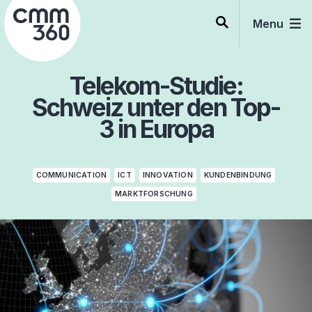
Skip
to
Menu
content
Telekom-Studie:
Schweiz unter den Top-
3 in Europa
COMMUNICATION
ICT
INNOVATION
KUNDENBINDUNG
MARKTFORSCHUNG