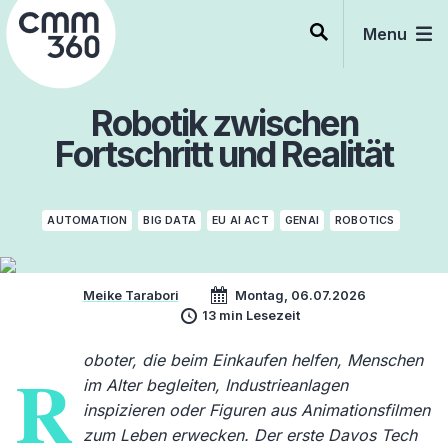
Skip
to
Menu
content
Robotik zwischen
Fortschritt und Realität
AUTOMATION
BIG DATA
EU AI ACT
GENAI
ROBOTICS
Meike Tarabori
Montag, 06.07.2026
13 min Lesezeit
oboter, die beim Einkaufen helfen, Menschen
R
im Alter begleiten, Industrieanlagen
inspizieren oder Figuren aus Animationsfilmen
zum Leben erwecken. Der erste Davos Tech