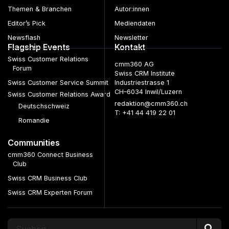
Themen & Branchen
Autor:innen
Editor’s Pick
Mediendaten
Newsflash
Newsletter
Flagship Events
Kontakt
Swiss Customer Relations
cmm360 AG
Forum
Swiss CRM Institute
Swiss Customer Service Summit
Industriestrasse 1
CH–6034 Inwil/Luzern
Swiss Customer Relations Award
redaktion@cmm360.ch
Deutschschweiz
T: +41 44 419 22 01
Romandie
Communities
cmm360 Connect Business
Club
Swiss CRM Business Club
Swiss CRM Experten Forum