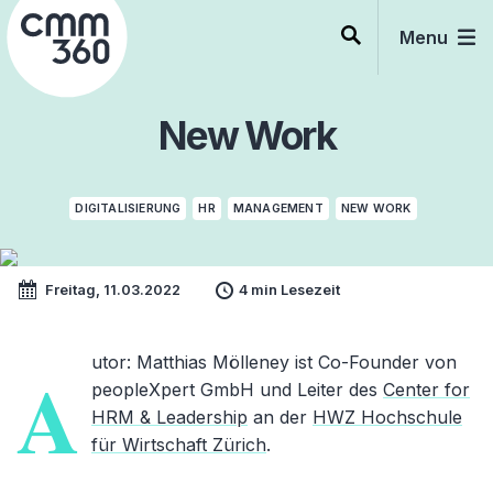
Skip
to
Menu
content
New Work
DIGITALISIERUNG
HR
MANAGEMENT
NEW WORK
Freitag, 11.03.2022
4 min Lesezeit
utor
: Matthias Mölleney ist Co-Founder von
A
peopleXpert GmbH und Leiter des
Center for
HRM & Leadership
an der
HWZ Hochschule
für Wirtschaft Zürich
.