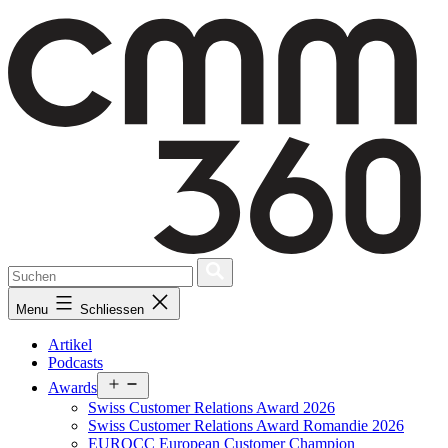
Skip
to
content
Menu
Schliessen
Artikel
Podcasts
Open
Awards
menu
Swiss Customer Relations Award 2026
Swiss Customer Relations Award Romandie 2026
EUROCC European Customer Champion