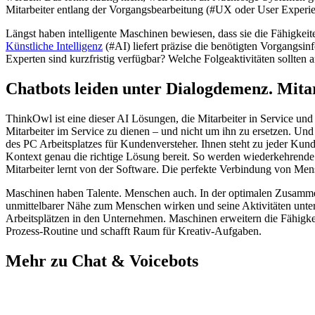
Mitarbeiter entlang der Vorgangsbearbeitung (#UX oder User Experien
Längst haben intelligente Maschinen bewiesen, dass sie die Fähigkei
Künstliche Intelligenz
(#AI) liefert präzise die benötigten Vorgangsi
Experten sind kurzfristig verfügbar? Welche Folgeaktivitäten sollt
Chatbots leiden unter Dialogdemenz. Mitar
ThinkOwl ist eine dieser AI Lösungen, die Mitarbeiter in Service u
Mitarbeiter im Service zu dienen – und nicht um ihn zu ersetzen. Und
des PC Arbeitsplatzes für Kundenversteher. Ihnen steht zu jeder Ku
Kontext genau die richtige Lösung bereit. So werden wiederkehrende Se
Mitarbeiter lernt von der Software. Die perfekte Verbindung von Me
Maschinen haben Talente. Menschen auch. In der optimalen Zusammen
unmittelbarer Nähe zum Menschen wirken und seine Aktivitäten unterst
Arbeitsplätzen in den Unternehmen. Maschinen erweitern die Fähigke
Prozess-Routine und schafft Raum für Kreativ-Aufgaben.
Mehr zu Chat & Voicebots