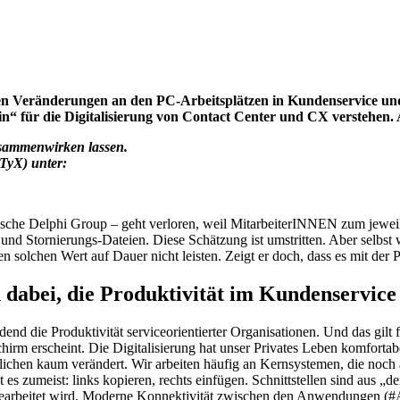
alen Veränderungen an den PC-Arbeitsplätzen in Kundenservice u
ein“ für die Digitalisierung von Contact Center und CX verstehen.
usammenwirken lassen.
TyX) unter:
nische Delphi Group – geht verloren, weil MitarbeiterINNEN zum jewei
nd Stornierungs-Dateien. Diese Schätzung ist umstritten. Aber selbst
olchen Wert auf Dauer nicht leisten. Zeigt er doch, dass es mit der Pro
d dabei, die Produktivität im Kundenservice
nd die Produktivität serviceorientierter Organisationen. Und das gilt
hirm erscheint. Die Digitalisierung hat unser Privates Leben komforta
lichen kaum verändert. Wir arbeiten häufig an Kernsystemen, die noc
t es zumeist: links kopieren, rechts einfügen. Schnittstellen sind aus
earbeitet wird. Moderne Konnektivität zwischen den Anwendungen (#AP