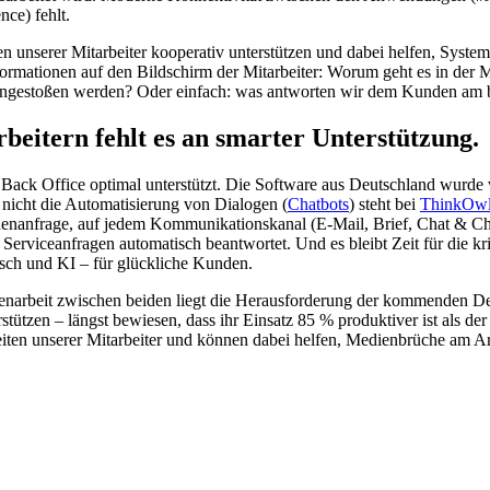
ce) fehlt.
ten unserer Mitarbeiter kooperativ unterstützen und dabei helfen, Sys
nformationen auf den Bildschirm der Mitarbeiter: Worum geht es in der 
en angestoßen werden? Oder einfach: was antworten wir dem Kunden am 
beitern fehlt es an smarter Unterstützung.
nd Back Office optimal unterstützt. Die Software aus Deutschland wur
 nicht die Automatisierung von Dialogen (
Chatbots
) steht bei
ThinkOw
ndenanfrage, auf jedem Kommunikationskanal (E-Mail, Brief, Chat & C
rviceanfragen automatisch beantwortet. Und es bleibt Zeit für die krit
nsch und KI – für glückliche Kunden.
arbeit zwischen beiden liegt die Herausforderung der kommenden Dek
ützen – längst bewiesen, dass ihr Einsatz 85 % produktiver ist als de
iten unserer Mitarbeiter und können dabei helfen, Medienbrüche am Ar