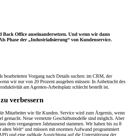
nd Back Office auseinandersetzen. Und wenn wir dann
 Als Phase der „Industrialisierung“ von Kundenservice.
ls bearbeiteten Vorgang nach Details suchen: im CRM, der
 wenn wir nur von 20 Prozent ausgehen müssen: In Anbetracht des
duktivität am Agenten-Arbeitsplatz schlecht bestellt ist.
 zu verbessern
 für Mitarbeiter wie für Kunden. Service wird zum Ärgernis, wenn
bel gemacht. Neue vernetzte Geschäftsmodelle sind möglich. Aber
h aus dem vergangenen Jahrtausend stammen. Wir haben bis zu 8
 „der alten Welt“ und müssen mit enormen Aufwand programmiert
I) und eine radikale Ausrichtung auf die Unterstützung der