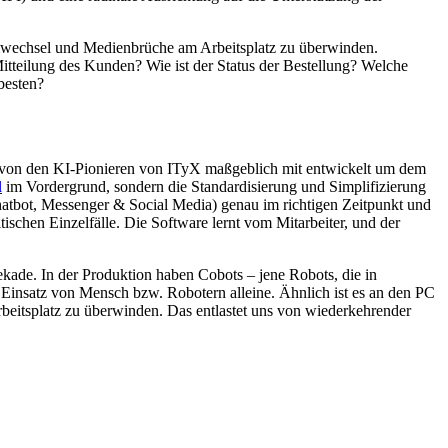
temwechsel und Medienbrüche am Arbeitsplatz zu überwinden.
Mitteilung des Kunden? Wie ist der Status der Bestellung? Welche
besten?
de von den KI-Pionieren von ITyX maßgeblich mit entwickelt um dem
l
im Vordergrund, sondern die Standardisierung und Simplifizierung
hatbot, Messenger & Social Media) genau im richtigen Zeitpunkt und
ischen Einzelfälle. Die Software lernt vom Mitarbeiter, und der
ade. In der Produktion haben Cobots – jene Robots, die in
r Einsatz von Mensch bzw. Robotern alleine. Ähnlich ist es an den PC
beitsplatz zu überwinden. Das entlastet uns von wiederkehrender