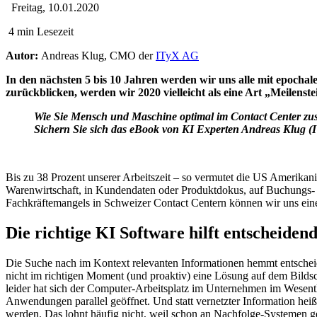
Freitag, 10.01.2020
4 min Lesezeit
Autor:
Andreas Klug, CMO der
ITyX AG
In den nächsten 5 bis 10 Jahren werden wir uns alle mit epoch
zurückblicken, werden wir 2020 vielleicht als eine Art „Meilenst
Wie Sie Mensch und Maschine optimal im Contact Center z
Sichern Sie sich das eBook von KI Experten Andreas Klug (I
Bis zu 38 Prozent unserer Arbeitszeit – so vermutet die US Amerika
Warenwirtschaft, in Kundendaten oder Produktdokus, auf Buchungs- u
Fachkräftemangels in Schweizer Contact Centern können wir uns einen s
Die richtige KI Software hilft entscheiden
Die Suche nach im Kontext relevanten Informationen hemmt entscheide
nicht im richtigen Moment (und proaktiv) eine Lösung auf dem Bildsc
leider hat sich der Computer-Arbeitsplatz im Unternehmen im Wesent
Anwendungen parallel geöffnet. Und statt vernetzter Information heiß
werden. Das lohnt häufig nicht, weil schon an Nachfolge-Systemen g