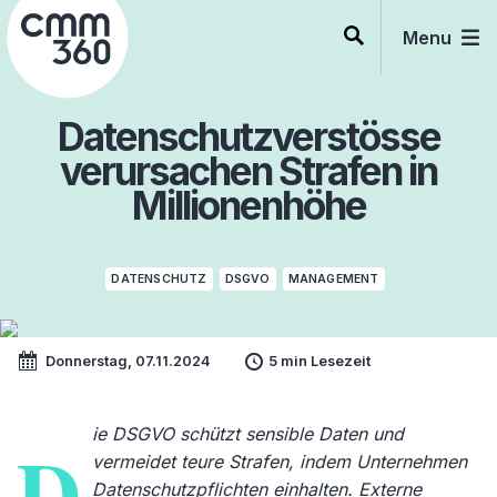
Skip
to
Menu
content
Datenschutzverstösse
verursachen Strafen in
Millionenhöhe
DATENSCHUTZ
DSGVO
MANAGEMENT
Donnerstag, 07.11.2024
5 min Lesezeit
ie DSGVO schützt sensible Daten und
D
vermeidet teure Strafen, indem Unternehmen
Datenschutzpflichten einhalten. Externe