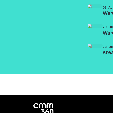
03. Au
Waru
29. Ju
War
23. Ju
Krea