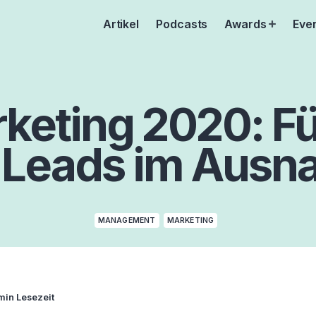
Artikel
Podcasts
Awards
Eve
Open
menu
keting 2020: F
 Leads im Ausn
MANAGEMENT
MARKETING
min Lesezeit