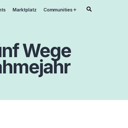
nts
Marktplatz
Communities
Open
menu
ünf Wege
ahmejahr