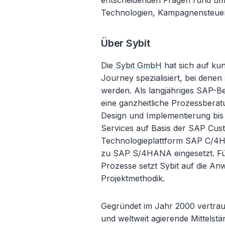
entscheidenden Fragen rund um 
Technologien, Kampagnensteue
Über Sybit
Die
Sybit GmbH
hat sich auf ku
Journey spezialisiert, bei denen
werden. Als langjähriges SAP-B
eine ganzheitliche Prozessbera
Design und Implementierung bi
Services auf Basis der SAP Cust
Technologieplattform SAP C/4
zu SAP S/4HANA eingesetzt. Für
Prozesse setzt Sybit auf die An
Projektmethodik.
Gegründet im Jahr 2000 vertra
und weltweit agierende Mittels