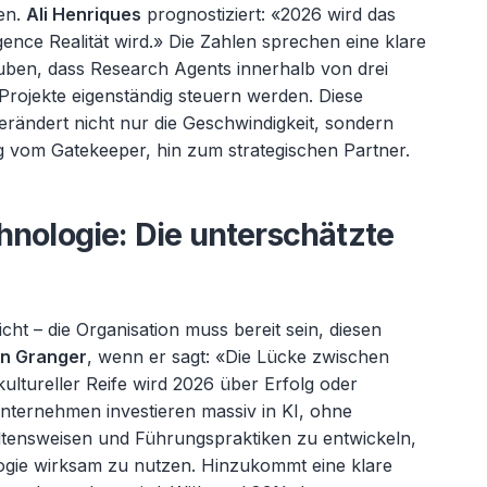
ren.
Ali Henriques
prognostiziert: «
2026 wird das
gence Realit
ät wird.» Die Zahlen sprechen eine klare
ben, dass Research Agents innerhalb von drei
 Projekte eigenständig steuern werden. Diese
erändert nicht nur die Geschwindigkeit, sondern
g vom Gatekeeper, hin zum strategischen Partner.
hnologie: Die unterschätzte
nicht
– die Organisation muss bereit sein, diesen
n Granger
, wenn er sagt: «
Die L
ücke zwischen
ultureller Reife wird 2026 über Erfolg oder
Unternehmen investieren massiv in KI, ohne
haltensweisen und Führungspraktiken zu entwickeln,
logie wirksam zu nutzen. Hinzukommt eine klare