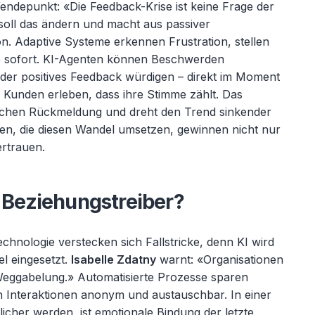
Wendepunkt: «
Die Feedback-Krise ist keine Frage der
soll das
ändern und macht aus passiver
n. Adaptive Systeme erkennen Frustration, stellen
 sofort. KI-Agenten können Beschwerden
oder positives Feedback würdigen
– direkt im Moment
 Kunden erleben, dass ihre Stimme zählt. Das
hrlichen Rückmeldung und dreht den Trend sinkender
n, die diesen Wandel umsetzen, gewinnen nicht nur
rtrauen.
r Beziehungstreiber?
hnologie verstecken sich Fallstricke, denn KI wird
el eingesetzt.
Isabelle Zdatny
warnt: «
Organisationen
 Weggabelung.» Automatisierte Prozesse sparen
en Interaktionen anonym und austauschbar. In einer
licher werden, ist emotionale Bindung der letzte