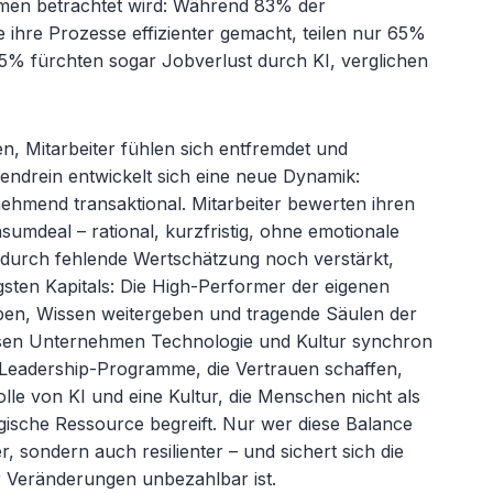
men betrachtet wird: Während 83% der
 ihre Prozesse effizienter gemacht, teilen nur 65%
 15% fürchten sogar Jobverlust durch KI, verglichen
en, Mitarbeiter fühlen sich entfremdet und
endrein entwickelt sich eine neue Dynamik:
hmend transaktional. Mitarbeiter bewerten ihren
onsumdeal
– rational, kurzfristig, ohne emotionale
 durch fehlende Wertsch
ätzung noch verstärkt,
tigsten Kapitals: Die High-Performer der eigenen
iben, Wissen weitergeben und tragende Säulen der
ssen Unternehmen Technologie und Kultur synchron
 Leadership-Programme, die Vertrauen schaffen,
lle von KI und eine Kultur, die Menschen nicht als
egische Ressource begreift. Nur wer diese Balance
ter, sondern auch resilienter
– und sichert sich die
ver Veränderungen unbezahlbar ist.