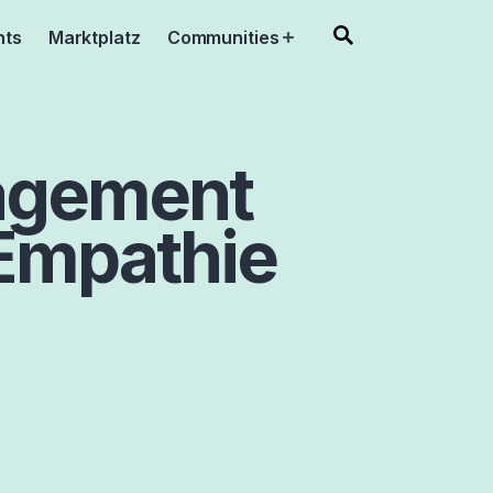
nts
Marktplatz
Communities
Open
menu
agement
 Empathie