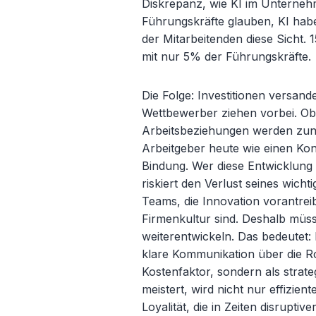
Diskrepanz, wie KI im Unterneh
Führungskräfte glauben, KI habe
der Mitarbeitenden diese Sicht.
mit nur 5% der Führungskräfte.
Die Folge: Investitionen versand
Wettbewerber ziehen vorbei. Ob
Arbeitsbeziehungen werden zune
Arbeitgeber heute wie einen K
Bindung. Wer diese Entwicklung
riskiert den Verlust seines wich
Teams, die Innovation vorantre
Firmenkultur sind. Deshalb mü
weiterentwickeln. Das bedeutet:
klare Kommunikation über die Ro
Kostenfaktor, sondern als strat
meistert, wird nicht nur effizien
Loyalit
ät, die in Zeiten disrupti