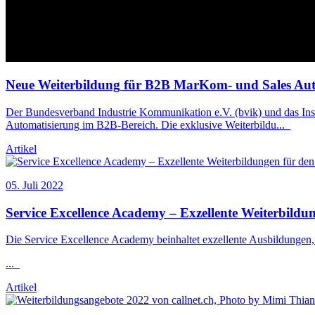
Neue
Weiterbildung
für B2B MarKom- und Sales Au
Der Bundesverband Industrie Kommunikation e.V. (bvik) und das Ins
Automatisierung im B2B-Bereich. Die exklusive Weiterbildu
...
Artikel
05. Juli 2022
Service Excellence Academy – Exzellente
Weiterbildu
Die Service Excellence Academy beinhaltet exzellente Ausbildungen
...
Artikel