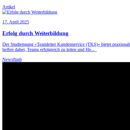
Artikel
17. April 2025
Erfolg durch
Weiterbildung
Der Studiengang «Teamleiter Kundenservice (TKS)» bietet praxisna
helfen dabei, Teams erfolgreich zu leiten und He
...
Newsflash