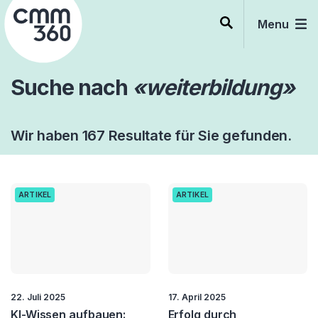
Skip
to
Menu
content
Suche nach
«weiterbildung»
Wir haben 167 Resultate für Sie gefunden.
ARTIKEL
ARTIKEL
22. Juli 2025
17. April 2025
KI-Wissen aufbauen:
Erfolg durch