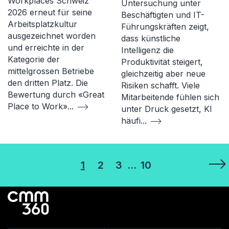
Workplaces Schweiz
Untersuchung unter
2026 erneut für seine
Beschäftigten und IT-
Arbeitsplatzkultur
Führungskräften zeigt,
ausgezeichnet worden
dass künstliche
und erreichte in der
Intelligenz die
Kategorie der
Produktivität steigert,
mittelgrossen Betriebe
gleichzeitig aber neue
den dritten Platz. Die
Risiken schafft. Viele
Bewertung durch «Great
Mitarbeitende fühlen sich
Place to Work»
...
unter Druck gesetzt, KI
häufi
...
Seitennummerierung
1
2
3
…
10
der
Beiträge