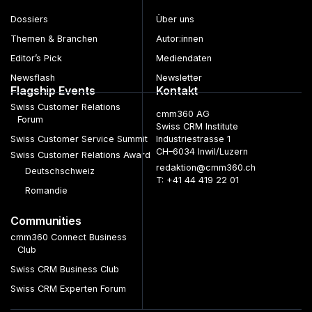
Dossiers
Über uns
Themen & Branchen
Autor:innen
Editor’s Pick
Mediendaten
Newsflash
Newsletter
Flagship Events
Kontakt
Swiss Customer Relations
cmm360 AG
Forum
Swiss CRM Institute
Swiss Customer Service Summit
Industriestrasse 1
CH–6034 Inwil/Luzern
Swiss Customer Relations Award
redaktion@cmm360.ch
Deutschschweiz
T: +41 44 419 22 01
Romandie
Communities
cmm360 Connect Business
Club
Swiss CRM Business Club
Swiss CRM Experten Forum