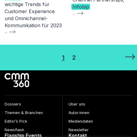
wichtige Trends für
Infobip
Customer Experience
...
und Omnichannel-
Kommunikation für 2023
...
Seitennummerierung
1
2
der
Beiträge
Dossiers
Über uns
Themen & Branchen
Autor:innen
Editor’s Pick
Mediendaten
Newsflash
Newsletter
Flagship Events
Kontakt