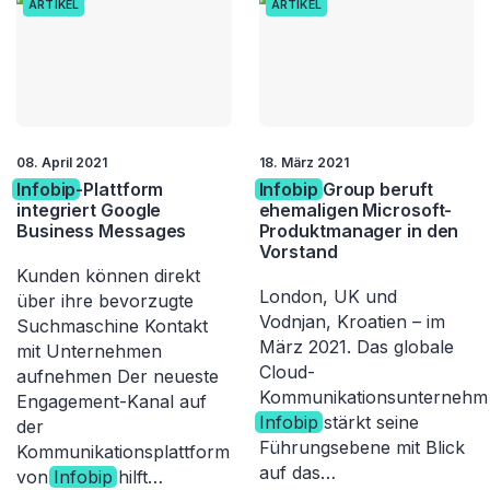
ARTIKEL
ARTIKEL
08. April 2021
18. März 2021
Infobip
-Plattform
Infobip
Group beruft
integriert Google
ehemaligen Microsoft-
Business Messages
Produktmanager in den
Vorstand
Kunden können direkt
London, UK und
über ihre bevorzugte
Vodnjan, Kroatien – im
Suchmaschine Kontakt
März 2021. Das globale
mit Unternehmen
Cloud-
aufnehmen Der neueste
Kommunikationsunternehm
Engagement-Kanal auf
Infobip
stärkt seine
der
Führungsebene mit Blick
Kommunikationsplattform
auf das…
von
Infobip
hilft…