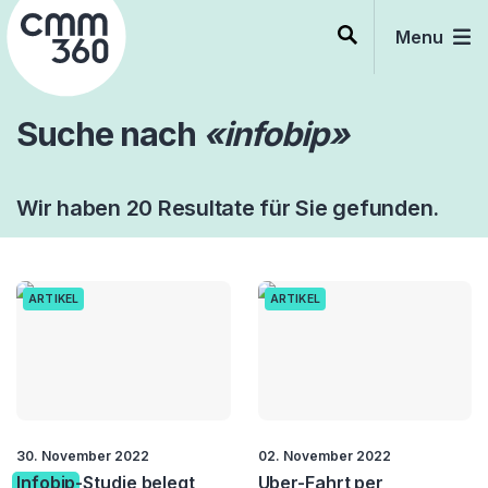
Skip
to
Menu
content
Suche nach
«infobip»
Wir haben 20 Resultate für Sie gefunden.
ARTIKEL
ARTIKEL
30. November 2022
02. November 2022
Infobip
-Studie belegt
Uber-Fahrt per