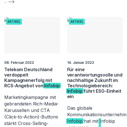
...
ARTIKEL
ARTIKEL
08. Februar 2022
14. Januar 2022
Telekom Deutschland
Für eine
verdoppelt
verantwortungsvolle und
Kampagnenerfolg mit
nachhaltige Zukunft im
RCS-Angebot von
Infobip
Technologiebereich:
Infobip
führt ESG-Einheit
ein
Marketingkampagne mit
gebrandeten Rich-Media-
Das globale
Karussellen und CTA
Kommunikationsunternehm
(Click-to-Action)-Buttons
Infobip
hat mit
Infobip
stärkt Cross-Selling-