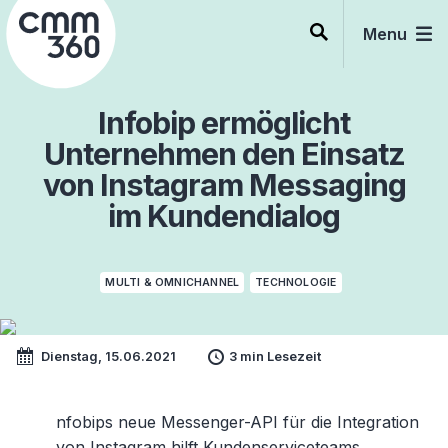
Skip
to
Menu
content
Infobip ermöglicht
Unternehmen den Einsatz
von Instagram Messaging
im Kundendialog
MULTI & OMNICHANNEL
TECHNOLOGIE
Dienstag, 15.06.2021
3 min Lesezeit
nfobips neue Messenger-API für die Integration
von Instagram hilft Kundenserviceteams,