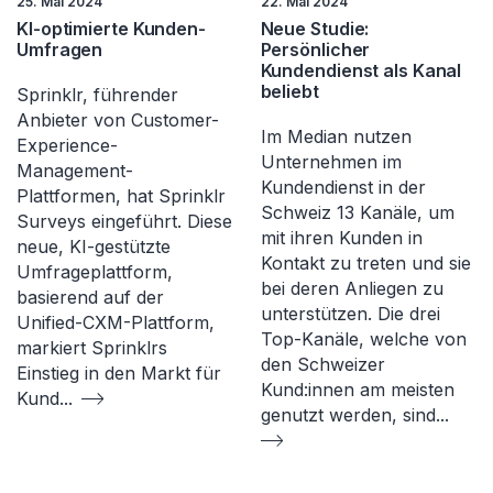
25. Mai 2024
22. Mai 2024
KI-optimierte Kunden-
Neue Studie:
Umfragen
Persönlicher
Kundendienst als Kanal
beliebt
Sprinklr, führender
Anbieter von Customer-
Im Median nutzen
Experience-
Unternehmen im
Management-
Kundendienst in der
Plattformen, hat Sprinklr
Schweiz 13 Kanäle, um
Surveys eingeführt. Diese
mit ihren Kunden in
neue, KI-gestützte
Kontakt zu treten und sie
Umfrageplattform,
bei deren Anliegen zu
basierend auf der
unterstützen. Die drei
Unified-CXM-Plattform,
Top-Kanäle, welche von
markiert Sprinklrs
den Schweizer
Einstieg in den Markt für
Kund:innen am meisten
Kund
...
genutzt werden, sind
...