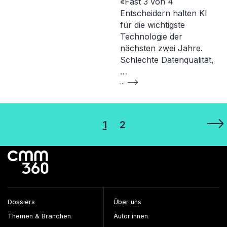
«Fast 3 von 4
Entscheidern halten KI
für die wichtigste
Technologie der
nächsten zwei Jahre.
Schlechte Datenqualität,
…
...
Seitennummerierung
1
2
der
Beiträge
Dossiers
Über uns
Themen & Branchen
Autor:innen