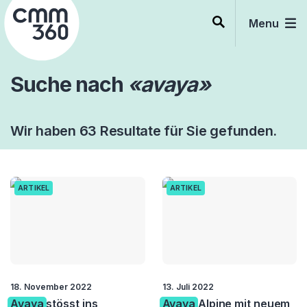
Skip
to
Menu
content
Suche nach
«avaya»
Wir haben 63 Resultate für Sie gefunden.
ARTIKEL
ARTIKEL
18. November 2022
13. Juli 2022
Avaya
stösst ins
Avaya
Alpine mit neuem