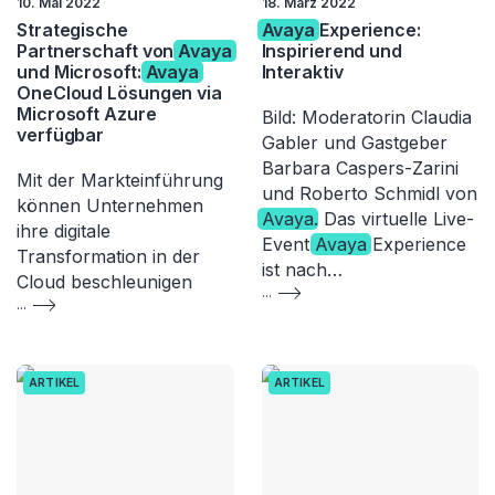
10. Mai 2022
18. März 2022
Strategische
Avaya
Experience:
Partnerschaft von
Avaya
Inspirierend und
und Microsoft:
Avaya
Interaktiv
OneCloud Lösungen via
Microsoft Azure
Bild: Moderatorin Claudia
verfügbar
Gabler und Gastgeber
Barbara Caspers-Zarini
Mit der Markteinführung
und Roberto Schmidl von
können Unternehmen
Avaya
. Das virtuelle Live-
ihre digitale
Event
Avaya
Experience
Transformation in der
ist nach…
Cloud beschleunigen
...
...
ARTIKEL
ARTIKEL