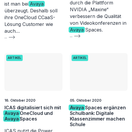
durch die Plattform
ist man bei
Avaya
NVIDIA „Maxine“
überzeugt. Deshalb soll
verbessern die Qualität
ihre OneCloud CCaaS-
von Videokonferenzen in
Lösung Customer wie
Avaya
Spaces.
auch…
...
...
ARTIKEL
ARTIKEL
16. Oktober 2020
05. Oktober 2020
ICAS digitalisiert sich mit
Avaya
Spaces ergänzen
Avaya
OneCloud und
Schulbank: Digitale
Avaya
Spaces
Klassenzimmer machen
Schule
ICAS nutzt die Power