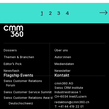
Seitennummerierung
1
2
3
4
der
Beiträge
Dossiers
Über uns
Themen & Branchen
Autor:innen
Editor’s Pick
Mediendaten
Newsflash
Newsletter
Flagship Events
Kontakt
Swiss Customer Relations
cmm360 AG
Forum
Swiss CRM Institute
Swiss Customer Service Summit
Industriestrasse 1
CH–6034 Inwil/Luzern
Swiss Customer Relations Award
redaktion@cmm360.ch
Deutschschweiz
T: +41 44 419 22 01