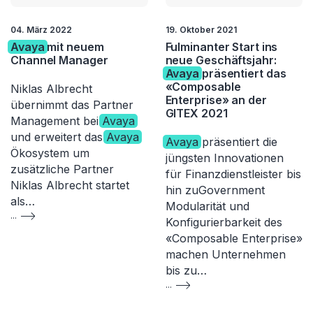
04. März 2022
19. Oktober 2021
Avaya
mit neuem
Fulminanter Start ins
Channel Manager
neue Geschäftsjahr:
Avaya
präsentiert das
«Composable
Niklas Albrecht
Enterprise» an der
übernimmt das Partner
GITEX 2021
Management bei
Avaya
und erweitert das
Avaya
Avaya
präsentiert die
Ökosystem um
jüngsten Innovationen
zusätzliche Partner
für Finanzdienstleister bis
Niklas Albrecht startet
hin zuGovernment
als…
Modularität und
...
Konfigurierbarkeit des
«Composable Enterprise»
machen Unternehmen
bis zu…
...