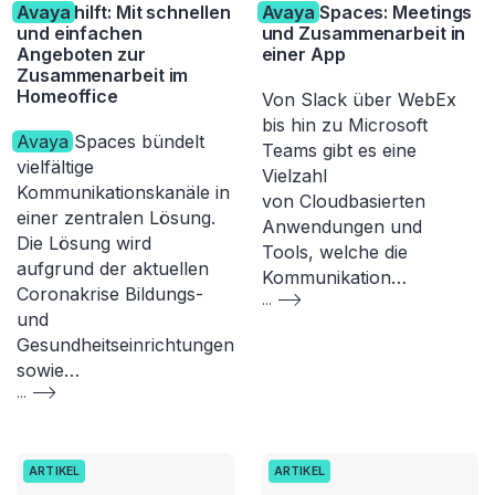
Avaya
hilft: Mit schnellen
Avaya
Spaces: Meetings
und einfachen
und Zusammenarbeit in
Angeboten zur
einer App
Zusammenarbeit im
Homeoffice
Von Slack über WebEx
bis hin zu Microsoft
Avaya
Spaces bündelt
Teams gibt es eine
vielfältige
Vielzahl
Kommunikationskanäle in
von Cloudbasierten
einer zentralen Lösung.
Anwendungen und
Die Lösung wird
Tools, welche die
aufgrund der aktuellen
Kommunikation…
Coronakrise Bildungs-
...
und
Gesundheitseinrichtungen
sowie…
...
ARTIKEL
ARTIKEL