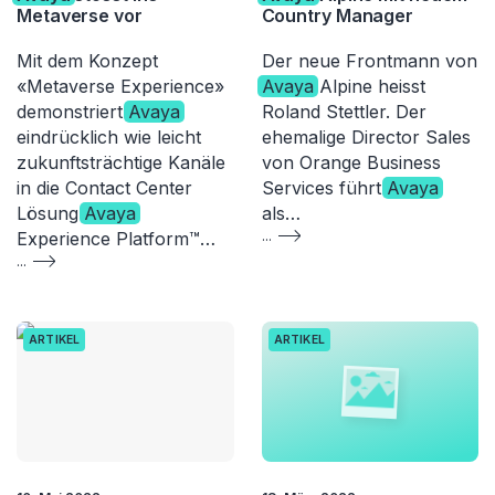
Metaverse vor
Country Manager
Mit dem Konzept
Der neue Frontmann von
«Metaverse Experience»
Avaya
Alpine heisst
demonstriert
Avaya
Roland Stettler. Der
eindrücklich wie leicht
ehemalige Director Sales
zukunftsträchtige Kanäle
von Orange Business
in die Contact Center
Services führt
Avaya
Lösung
Avaya
als…
Experience Platform™…
...
...
ARTIKEL
ARTIKEL