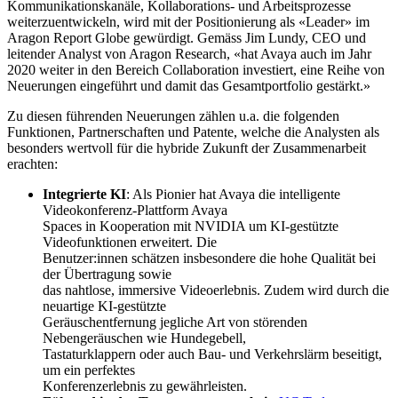
Kommunikationskanäle, Kollaborations- und Arbeitsprozesse
weiterzuentwickeln, wird mit der Positionierung als «Leader» im
Aragon Report Globe gewürdigt. Gemäss Jim Lundy, CEO und
leitender Analyst von Aragon Research, «hat Avaya auch im Jahr
2020 weiter in den Bereich Collaboration investiert, eine Reihe von
Neuerungen eingeführt und damit das Gesamtportfolio gestärkt.»
Zu diesen führenden Neuerungen zählen u.a. die folgenden
Funktionen, Partnerschaften und Patente, welche die Analysten als
besonders wertvoll für die hybride Zukunft der Zusammenarbeit
erachten:
Integrierte KI
: Als Pionier hat Avaya die intelligente
Videokonferenz-Plattform Avaya
Spaces in Kooperation mit NVIDIA um KI-gestützte
Videofunktionen erweitert. Die
Benutzer:innen schätzen insbesondere die hohe Qualität bei
der Übertragung sowie
das nahtlose, immersive Videoerlebnis. Zudem wird durch die
neuartige KI-gestützte
Geräuschentfernung jegliche Art von störenden
Nebengeräuschen wie Hundegebell,
Tastaturklappern oder auch Bau- und Verkehrslärm beseitigt,
um ein perfektes
Konferenzerlebnis zu gewährleisten.