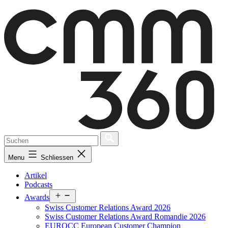
Skip
to
content
Menu
Schliessen
Artikel
Podcasts
Open
Awards
menu
Swiss Customer Relations Award 2026
Swiss Customer Relations Award Romandie 2026
EUROCC European Customer Champion