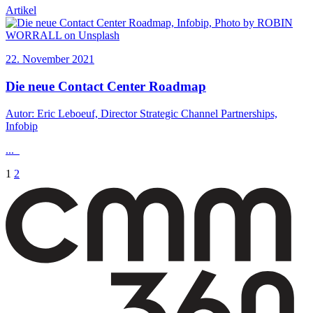
Artikel
22. November 2021
Die neue Contact Center Roadmap
Autor: Eric Leboeuf, Director Strategic Channel Partnerships,
Infobip
...
Seitennummerierung
1
2
der
Beiträge