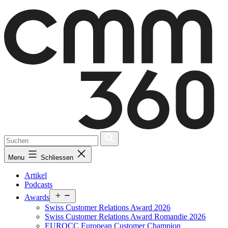
Skip
to
content
Menu
Schliessen
Artikel
Podcasts
Open
Awards
menu
Swiss Customer Relations Award 2026
Swiss Customer Relations Award Romandie 2026
EUROCC European Customer Champion